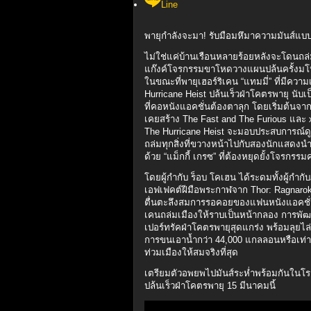
Line
พายุกำลังจะมา! รับมือมหึมาความมันส์แบบ
ไม่ใช่แค่บ้านเรือนหลายร้อยหลังจะโดนถล่
แก๊งค์โจรกรรมขาโหดวางแผนปล้นครั้งมโห
ในขณะที่พายุเฮอร์ริเคน “แทมมี่” ที่มีความเ
Hurricane Heist ปล้นเร็วฝ่าโคตรพายุ นับ
ที่คอหนังแอคชั่นต้องตาลุก โดยเริ่มต้นจาก
เคยสร้าง The Fast and The Furious และ
The Hurricane Heist จะมอบประสบการณ์ดูหนั
ถล่มทุกสิ่งที่ขวางหน้าไปกับสองนักแสดงนำ 
ด้วย “แม็กกี้ เกรซ” ที่ต้องหยุดยั้งโจรกรร
โดยผู้กำกับ ร็อบ โคเฮน ได้ระดมทั้งผู้ก
เอฟเฟคต์ฝีมือพระกาฬจาก Thor: Ragnarok 
ตื่นตะลึงสมการรอคอยของแฟนหนังแอคชั่นไม่
เคนถล่มเมืองให้ราบเป็นหน้ากลอง การพั
เปอร์ทรัคฝ่าโคตรพายุสุดแกร่ง พร้อมลุยไ
การขนเอาน้ำกว่า 44,000 แกลลอนหรือเท่า
ท่วมเมืองให้สมจริงที่สุด
เตรียมตัวอพยพไปมันส์ระห่ำพร้อมกันใน
ปล้นเร็วฝ่าโคตรพายุ 15 มีนาคมนี้