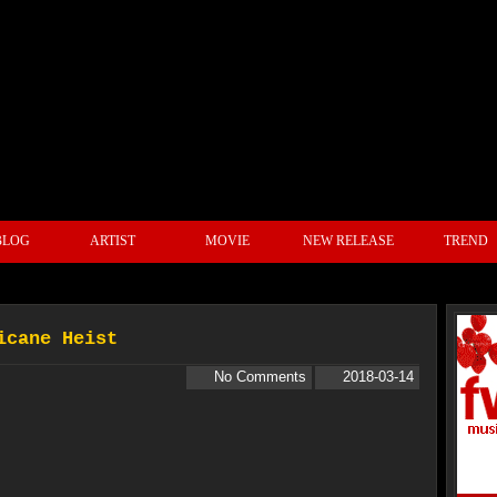
BLOG
ARTIST
MOVIE
NEW RELEASE
TREN
rricane Heist
No Comments
2018-03-14