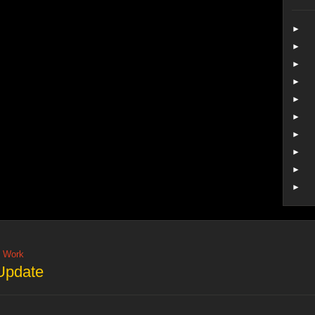
►
►
►
►
►
►
►
►
►
►
Work
Update