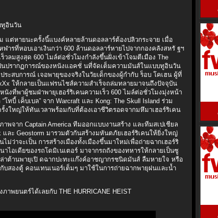
ทูอินวัน
ม แต่หายนะครั้งนี้แบงค์หลายล้านดอลลาร์ต้องปลิวกระจาย เมื่อ
ฬารที่หอบเอาเงินกว่า 600 ล้านดอลลาร์หายไปจากกองคลังสหรั ฐฯ
ร็วลมสูงสุด 600 ไมล์ต่อชั่วโมงกำลังขึ้นฝั่งเข้าโจมตีเมือง The
เป็นปรากฏการณ์ของหนังแอคชั่ นที่จัดเต็มความมันส์ในแบบทูอินวัน
ประสบการณ์ เจอพายุของจริงในวัยเด็กของผู้กำกับ ร็อบ โคเฮน ผู้ที่
 xXx ให้กลายเป็นแฟรนไชส์ความสำเร็จถล่มทลายมาจนถึงปัจจุบัน
งที่พาผู้ชมฝ่าพายุเฮอร์ริเคนความเร็ว 600 ไมล์ต่อชั่วโมงมุ่งหน้า
“โทบี้ เค็บเบล” จาก Warcraft และ Kong: The Skull Island ร่วม
มครั้งใหญ่ให้ทันเวลาพร้อมกับที่ต้องเอาชีวิตรอดจากมหึมาเฮอร์ริเคน
ำกับภาพจาก Captain America ทีมออกแบบงานสร้าง และทีมสเปเชียล
และ Geostorm มารวมตัวกันสร้างมหันตภัยเฮอร์ริเคนให้ยิ่งใหญ่
ว่าจะเป็น การสร้างเมืองทั้งเมืองขึ้นมาใหม่เพื่อถ่ายฉากเฮอร์ริ
ฒนาไอเดียของรถโดมิเนเตอร์ มาจากรถถังของทหารให้กลายเป็นซู
ล่ล่าต้านพายุเปิ ดฉากปะทะแก๊งค์อาชญากรชนิดมันส์ ลืมหายใจ หรือ
กับสองตู้ คอนเทนเนอร์เต็มๆ มาใช้ในการถ่ายฉากพายุฝนและน้ำ
โรงภาพยนตร์ได้เลยกับ THE HURRICANE HEIST