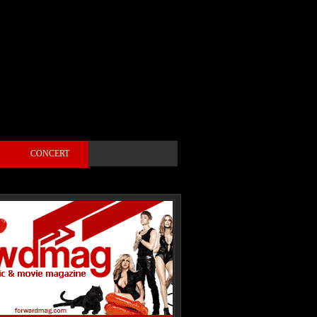
D
CONCERT