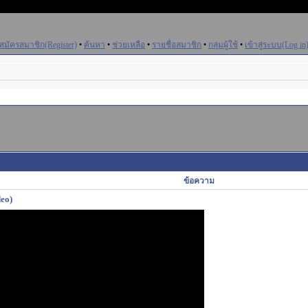
สมัครสมาชิก(Register)
•
ค้นหา
•
ช่วยเหลือ
•
รายชื่อสมาชิก
•
กลุ่มผู้ใช้
•
เข้าสู่ระบบ(Log in
ข้อความ
deo)