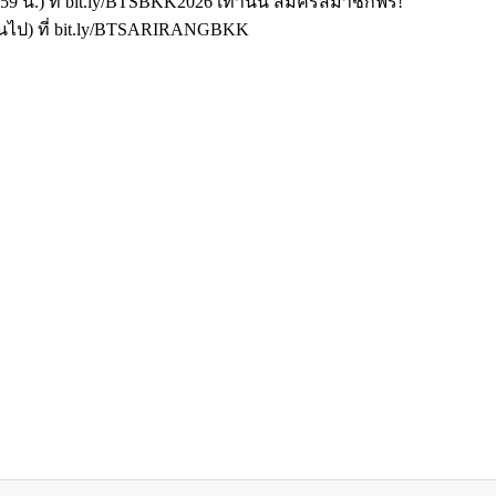
3:59 น.) ที่ bit.ly/BTSBKK2026 เท่านั้น สมัครสมาชิกฟรี!
็นต้นไป) ที่ bit.ly/BTSARIRANGBKK