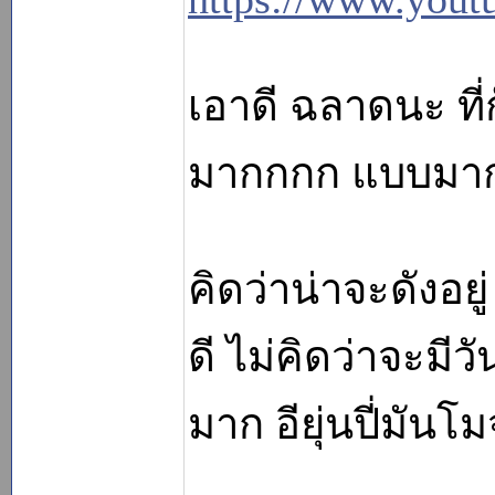
เอาดี ฉลาดนะ ที
มากกกก แบบมา
คิดว่าน่าจะดังอยู
ดี ไม่คิดว่าจะมีวั
มาก อียุ่นปี่มัน