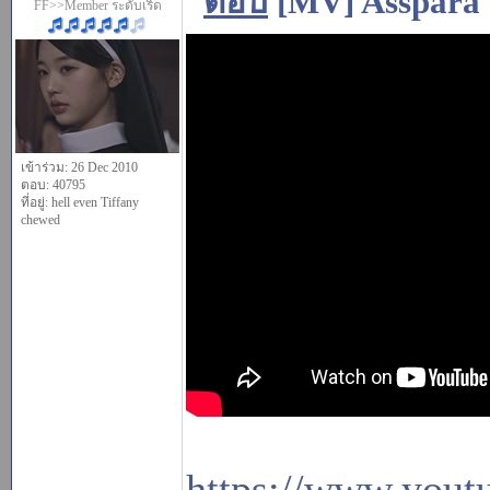
[MV] Asspara
FF>>Member ระดับเริ่ด
เข้าร่วม: 26 Dec 2010
ตอบ: 40795
ที่อยู่: hell even Tiffany
chewed
https://www.you