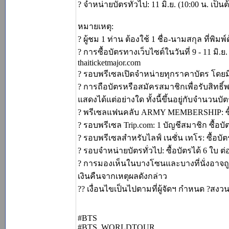
? จำหน่ายบัตรทั่วไป: 11 มิ.ย. (10:00 น. เป
หมายเหตุ:
? ผู้ชม 1 ท่าน ต้องใช้ 1 ชื่อ-นามสกุล ที่พิม
? การซื้อบัตรทางเว็บไซต์ในวันที่ 9 - 11 มิ.
thaiticketmajor.com
? รอบพรีเซลเปิดจำหน่ายทุกราคาบัตร โด
? การถือบัตรหรือสมัครสมาชิกเพื่อรับสิทธ
แสดงได้แต่อย่างใด ทั้งนี้ขึ้นอยู่กับจำนวนบัต
? พรีเซลแฟนคลับ ARMY MEMBERSHIP: ซื้อ
? รอบพรีเซล Trip.com: 1 บัญชีสมาชิก ซื้อบั
? รอบพรีเซลสำหรับไลฟ์ เนชั่น เทโร: ซื้อบัตรไ
? รอบจำหน่ายบัตรทั่วไป: ซื้อบัตรได้ 6 ใบ ต่อ
? การมองเห็นในบางโซนและบางที่นั่งอาจถ
เงินคืนจากเหตุผลดังกล่าว
?? เงื่อนไขเป็นไปตามที่ผู้จัดฯ กำหนด ?สง
#BTS
#BTS_WORLDTOUR