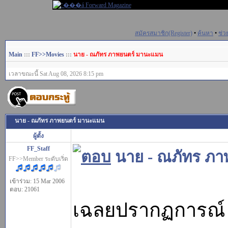
สมัครสมาชิก(Register)
•
ค้นหา
•
ช่ว
Main
:::
FF>>Movies
:::
นาย - ณภัทร ภาพยนตร์ มานะแมน
เวลาขณะนี้ Sat Aug 08, 2026 8:15 pm
นาย - ณภัทร ภาพยนตร์ มานะแมน
ผู้ตั้ง
FF_Staff
นาย - ณภัทร ภ
FF>>Member ระดับเริ่ด
เข้าร่วม: 15 Mar 2006
ตอบ: 21061
เฉลยปรากฏการณ์ 