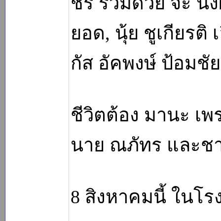
ชร์ ร่วมด้วย จ๊ะ นง
ยอด, นุ้ย ชูเกียรติ
กัส อัคพงษ์ ป้อมชัย
ชีวิตต้อง มานะ เพ
นาย ณภัทร และชา
8 สิงหาคมนี้ ในโ