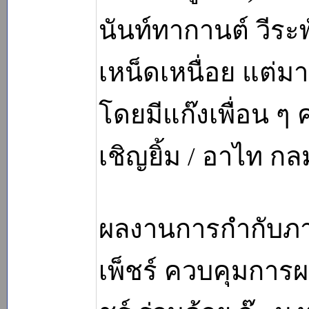
นันท์ทากานต์ วีระพั
เหน็ดเหนื่อย แต่ม
โดยมีแก๊งเพื่อน ๆ ค
เชิญยิ้ม / อาไท กลม
ผลงานการกำกับภาพ
เพ็ชร์ ควบคุมการผ