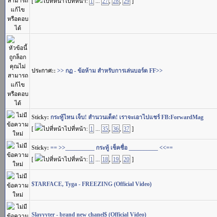
[
ไปที่หน้า:
1
...
27
,
28
,
29
]
ประกาศ::
>> กฏ - ข้อห้าม สำหรับการเล่นบอร์ด FF>>
Sticky:
กระทู้ไหน เจ็บ! สำนวนเด็ด! เราจะเอาไปแชร์ FB:ForwardMag
[
ไปที่หน้า:
1
...
35
,
36
,
37
]
Sticky:
== >>__________ กระทู้ เช็คชื่อ __________ <<==
[
ไปที่หน้า:
1
...
18
,
19
,
20
]
$TARFACE, Tyga - FREEZING (Official Video)
Slayyyter - brand new chanel$ (Official Video)