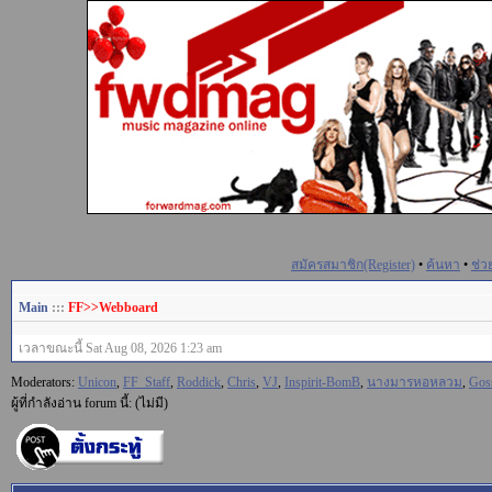
สมัครสมาชิก(Register)
•
ค้นหา
•
ช่ว
Main
:::
FF>>Webboard
เวลาขณะนี้ Sat Aug 08, 2026 1:23 am
Moderators:
Unicon
,
FF_Staff
,
Roddick
,
Chris
,
VJ
,
Inspirit-BomB
,
นางมารหอหลวม
,
Gos
ผู้ที่กำลังอ่าน forum นี้: (ไม่มี)