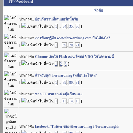
FF>>Webboard
หัวข้อ
ประกาศ::
ย้อนวันวานที่เล่นบอร์ดนี้ครับ
[
ไปที่หน้า:
1
...
34
,
35
,
36
]
ประกาศ::
>> เพื่อนๆรู้จัก www.forwardmag.com กันได้ยังไง?
[
ไปที่หน้า:
1
...
69
,
70
,
71
]
ประกาศ::
Chrome เลิกใช้ Flash สอน โพสต์ VDO ใช้โค้ดตามนี้
[
ไปที่หน้า:
1
,
2
,
3
]
ประกาศ::
สำหรับคุณ Forwardmag เหมือนอะไรคะ?
[
ไปที่หน้า:
1
...
79
,
80
,
81
]
ประกาศ::
ชาว FF มาแลกเฟคบุ๊คกันนะคะ
[
ไปที่หน้า:
1
...
13
,
14
,
15
]
ประกาศ::
facebook / Twitter ของ #Forwardmag @forwardmagFF