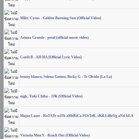
Miley Cyrus - Golden Burning Sun (Official Video)
Ariana Grande - petal (official music video)
Cardi B - AH HA [Official Lyric Video]
benny blanco, Selena Gomez, Becky G - Te Olvido (La La)
mgk, Yuki Chiba - JJK (Official Video)
Major Lazer - RoTATe wiTh aMeRiCa FOsTeR, sKiLLiBeNg aNd bEA
Victoria Mon?t - Reach Out (Official Video)