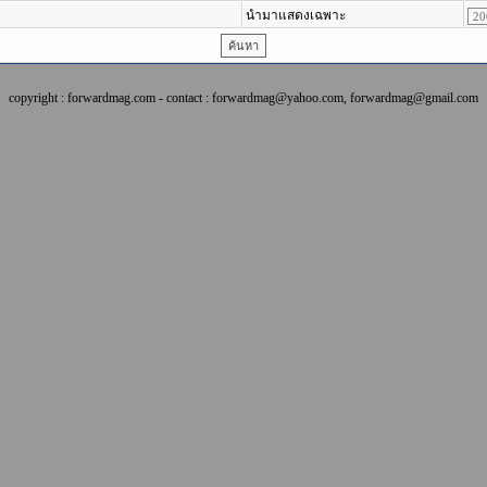
นำมาแสดงเฉพาะ
copyright : forwardmag.com - contact : forwardmag@yahoo.com, forwardmag@gmail.com