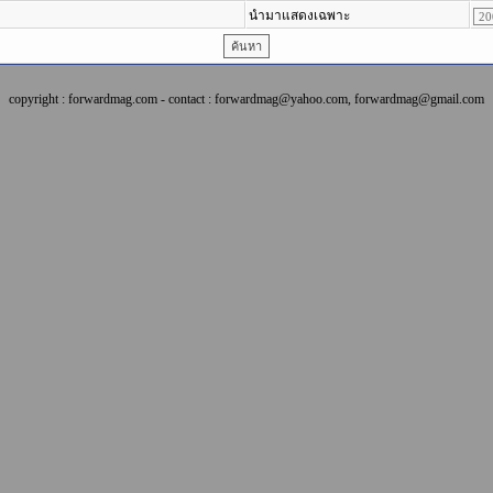
นำมาแสดงเฉพาะ
copyright : forwardmag.com - contact : forwardmag@yahoo.com, forwardmag@gmail.com