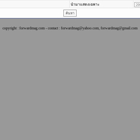
นำมาแสดงเฉพาะ
copyright : forwardmag.com - contact : forwardmag@yahoo.com, forwardmag@gmail.com