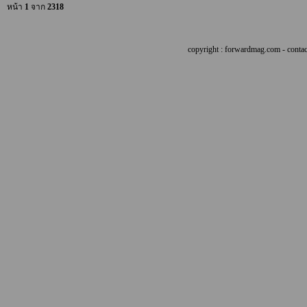
หน้า
1
จาก
2318
copyright : forwardmag.com - con