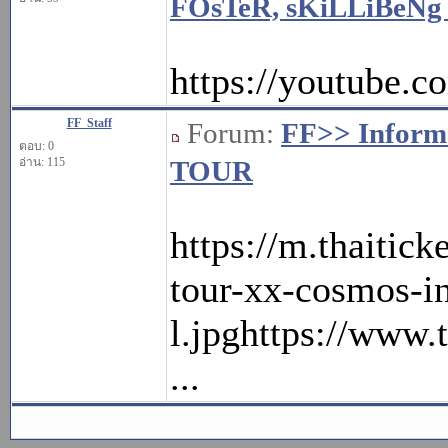
FOsTeR, sKiLLiBeNg
https://youtub
FF_Staff
Forum:
FF>> Inform
ตอบ: 0
อ่าน: 115
TOUR
https://m.thaiti
tour-xx-cosmos-i
l.jpghttps://ww
...