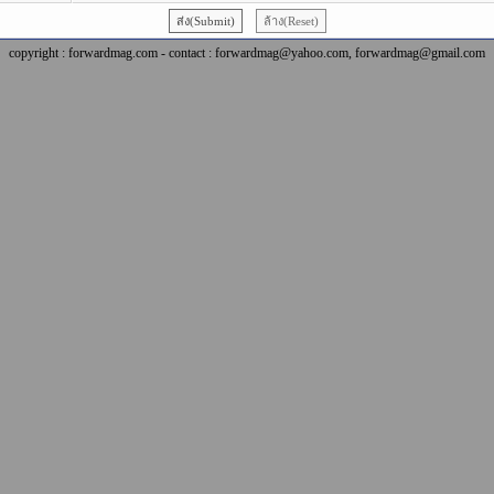
copyright : forwardmag.com - contact : forwardmag@yahoo.com, forwardmag@gmail.com