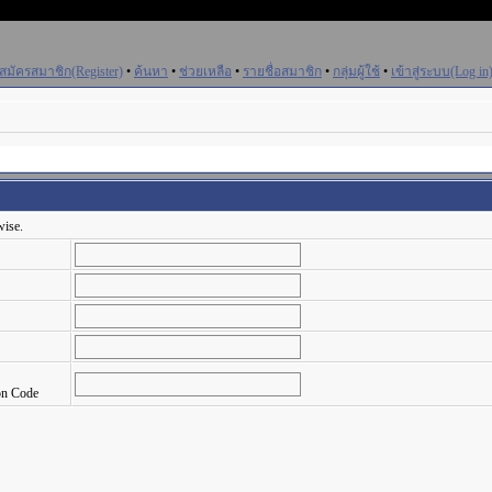
สมัครสมาชิก(Register)
•
ค้นหา
•
ช่วยเหลือ
•
รายชื่อสมาชิก
•
กลุ่มผู้ใช้
•
เข้าสู่ระบบ(Log in
wise.
on Code