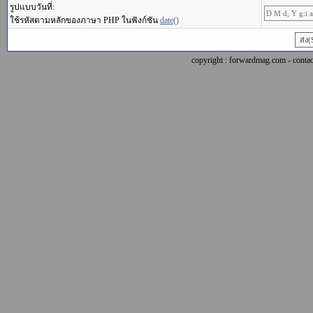
รูปแบบวันที่:
ใช้รหัสตามหลักของภาษา PHP ในฟังก์ชัน
date()
copyright : forwardmag.com - con