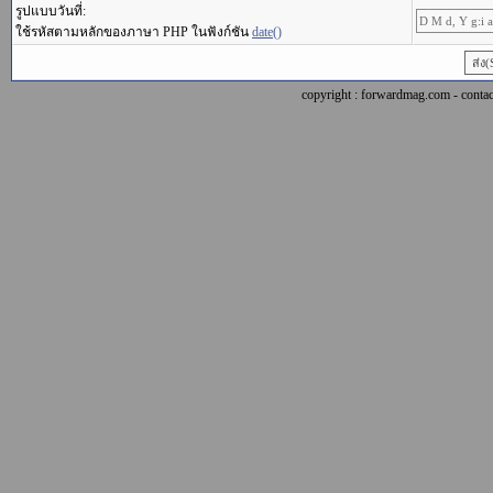
รูปแบบวันที่:
ใช้รหัสตามหลักของภาษา PHP ในฟังก์ชัน
date()
copyright : forwardmag.com - con