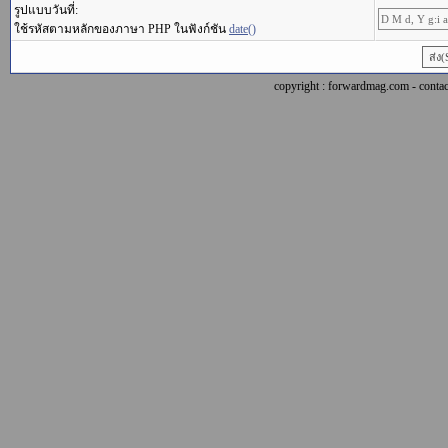
รูปแบบวันที่:
ใช้รหัสตามหลักของภาษา PHP ในฟังก์ชัน
date()
copyright : forwardmag.com - con