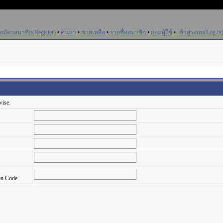
สมัครสมาชิก(Register)
•
ค้นหา
•
ช่วยเหลือ
•
รายชื่อสมาชิก
•
กลุ่มผู้ใช้
•
เข้าสู่ระบบ(Log in
wise.
on Code