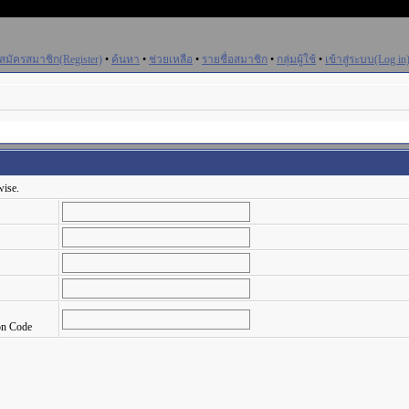
สมัครสมาชิก(Register)
•
ค้นหา
•
ช่วยเหลือ
•
รายชื่อสมาชิก
•
กลุ่มผู้ใช้
•
เข้าสู่ระบบ(Log in
wise.
on Code