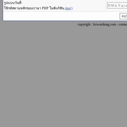
รูปแบบวันที่:
ใช้รหัสตามหลักของภาษา PHP ในฟังก์ชัน
date()
copyright : forwardmag.com - con