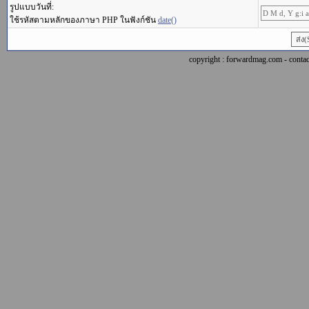
รูปแบบวันที่:
ใช้รหัสตามหลักของภาษา PHP ในฟังก์ชัน
date()
copyright : forwardmag.com - con