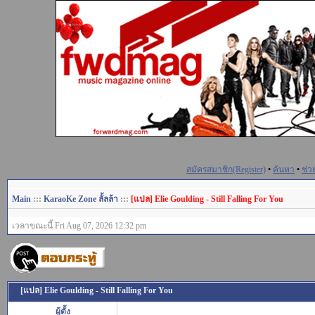
สมัครสมาชิก(Register)
•
ค้นหา
•
ช่ว
Main
:::
KaraoKe Zone ลั้ลล้า
:::
[แปล] Elie Goulding - Still Falling For You
เวลาขณะนี้ Fri Aug 07, 2026 12:32 pm
[แปล] Elie Goulding - Still Falling For You
ผู้ตั้ง