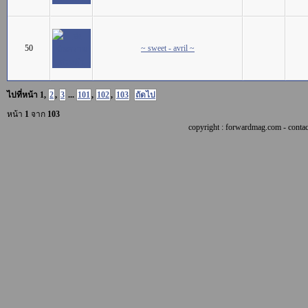
50
~ sweet - avril ~
ไปที่หน้า
1
,
2
,
3
...
101
,
102
,
103
ถัดไป
หน้า
1
จาก
103
copyright : forwardmag.com - con