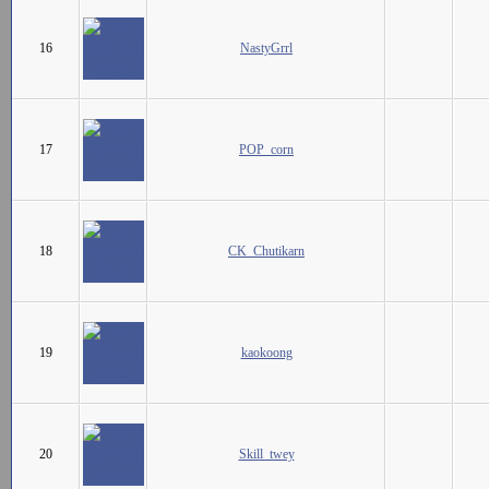
16
NastyGrrl
17
POP_corn
18
CK_Chutikarn
19
kaokoong
20
Skill_twey