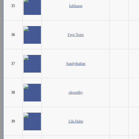
35
kabkaem
36
Faye Tozer
37
Sandythaifan
38
olesmithy
39
Lila Hahn