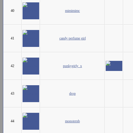
40
mimimimc
41
candy perfume girl
42
punkygirly_x
43
drop
44
monsternb