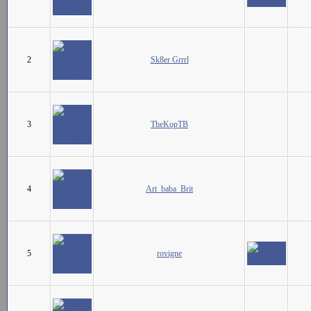
2
Sk8er Grrrl
3
TheKopTB
4
Art_baba_Brit
5
rovigne