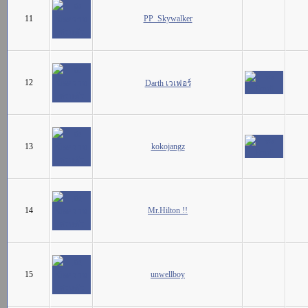
11
PP_Skywalker
12
Darth เวเฟอร์
13
kokojangz
14
Mr.Hilton !!
15
unwellboy