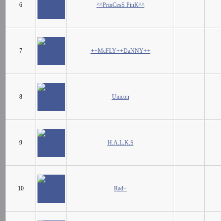
6
^^PrinCesS PinK^^
7
++McFLY++DaNNY++
8
Unicon
9
H.A.L.K.S
10
Rad+