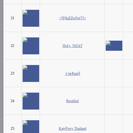
21
=[B]luEDoNu[T]=
22
HoLy_NiGhT
23
วาดจันทร์
24
Bestified
25
KatyPerry Thailand