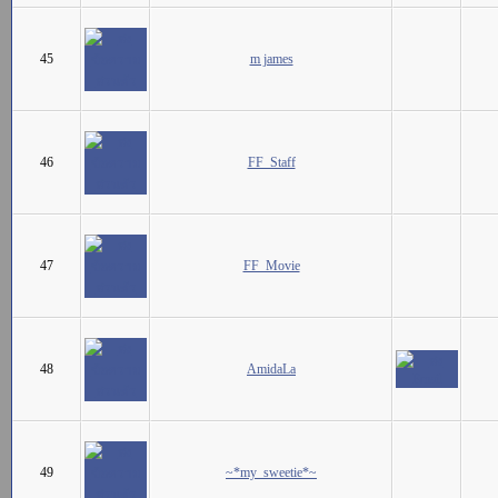
45
m james
46
FF_Staff
47
FF_Movie
48
AmidaLa
49
~*my_sweetie*~