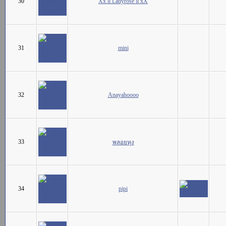
30
Xx ll Ladyrose ll xX
31
mini
32
Anayahoooo
33
พลอยหุง
34
pipi