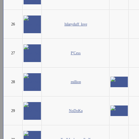
26
hilaryduff_love
27
P'Cess
28
million
29
NoDoKa