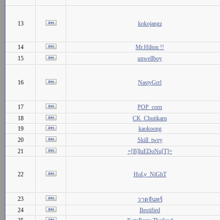
13
kokojangz
14
Mr.Hilton !!
15
unwellboy
16
NastyGrrl
17
POP_corn
18
CK_Chutikarn
19
kaokoong
20
Skill_twey
21
=[B]luEDoNu[T]=
22
HoLy_NiGhT
23
วาดจันทร์
24
Bestified