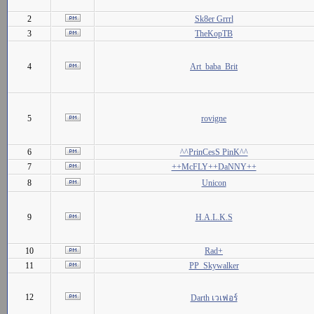
2
Sk8er Grrrl
3
TheKopTB
4
Art_baba_Brit
5
rovigne
6
^^PrinCesS PinK^^
7
++McFLY++DaNNY++
8
Unicon
9
H.A.L.K.S
10
Rad+
11
PP_Skywalker
12
Darth เวเฟอร์