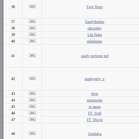
36
Faye Tozer
37
Sandythaifan
38
olesmithy
39
Lila Hahn
40
mimimimc
41
candy perfume girl
42
punkygirly_x
43
drop
44
monsternb
45
m james
46
FF_Staff
47
FF_Movie
48
AmidaLa