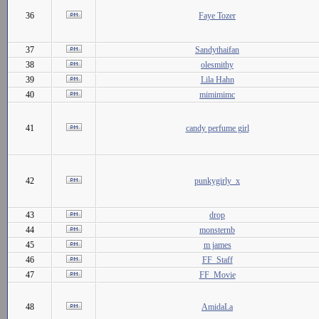
36
Faye Tozer
37
Sandythaifan
38
olesmithy
39
Lila Hahn
40
mimimimc
41
candy perfume girl
42
punkygirly_x
43
drop
44
monsternb
45
m james
46
FF_Staff
47
FF_Movie
48
AmidaLa