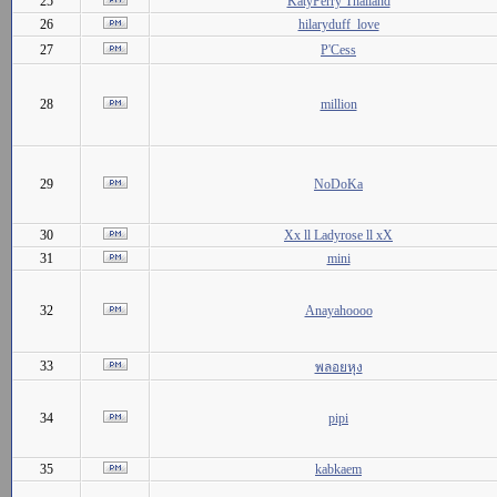
25
KatyPerry Thailand
26
hilaryduff_love
27
P'Cess
28
million
29
NoDoKa
30
Xx ll Ladyrose ll xX
31
mini
32
Anayahoooo
33
พลอยหุง
34
pipi
35
kabkaem