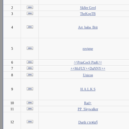
2
Sk8er Grrrl
3
TheKopTB
4
Art_baba_Brit
5
rovigne
6
^^PrinCesS PinK^^
7
++McFLY++DaNNY++
8
Unicon
9
H.A.L.K.S
10
Rad+
11
PP_Skywalker
12
Darth เวเฟอร์