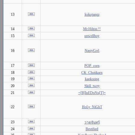
13
kokojangz
14
Mr.Hilton !!
15
unwellboy
16
NastyGrrl
17
POP_corn
18
CK_Chutikarn
19
kaokoong
20
Skill_twey
21
=[B]luEDoNu[T]=
22
HoLy_NiGhT
23
วาดจันทร์
24
Bestified