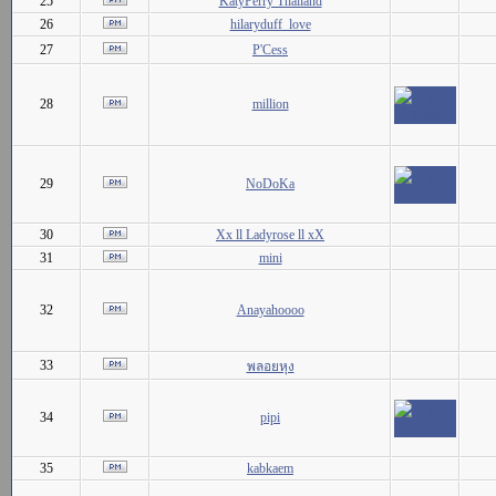
25
KatyPerry Thailand
26
hilaryduff_love
27
P'Cess
28
million
29
NoDoKa
30
Xx ll Ladyrose ll xX
31
mini
32
Anayahoooo
33
พลอยหุง
34
pipi
35
kabkaem