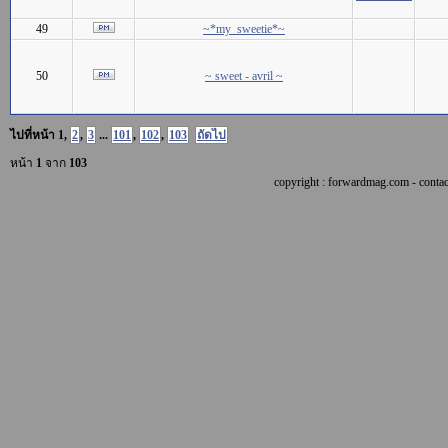
49
~*my_sweetie*~
50
~ sweet - avril ~
ไปที่หน้า
1
,
2
,
3
...
101
,
102
,
103
ถัดไป
หน้า
1
จาก
103
copyright : forwardmag.com - con