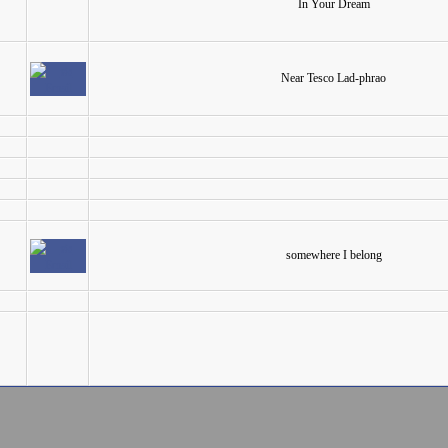
In Your Dream
Near Tesco Lad-phrao
somewhere I belong