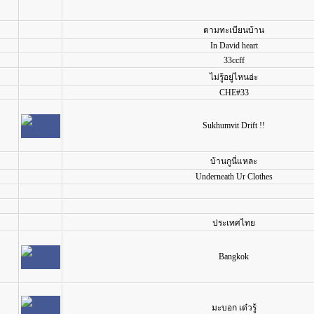
ตามทะเบียนบ้าน
In David heart
33ccff
ไม่รู้อยู่ไหนอ่ะ
CHE#33
Sukhumvit Drift !!
บ้านกูนี่แหละ
Underneath Ur Clothes
ประเทศไทย
Bangkok
มะบอก เด๋วรู้