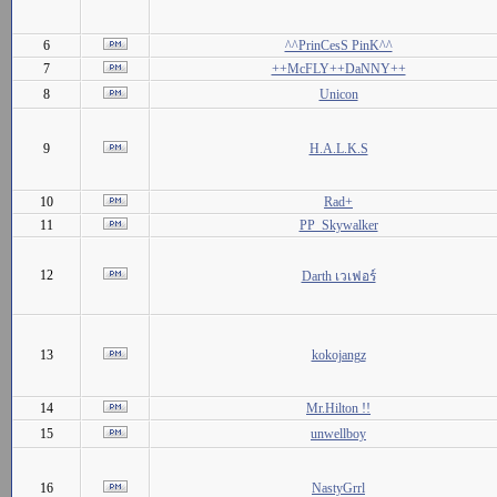
6
^^PrinCesS PinK^^
7
++McFLY++DaNNY++
8
Unicon
9
H.A.L.K.S
10
Rad+
11
PP_Skywalker
12
Darth เวเฟอร์
13
kokojangz
14
Mr.Hilton !!
15
unwellboy
16
NastyGrrl