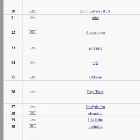
30
Xx ll Ladyrose ll xX
31
mini
32
Anayahoooo
33
พลอยหุง
34
pipi
35
kabkaem
36
Faye Tozer
37
Sandythaifan
38
olesmithy
39
Lila Hahn
40
mimimimc