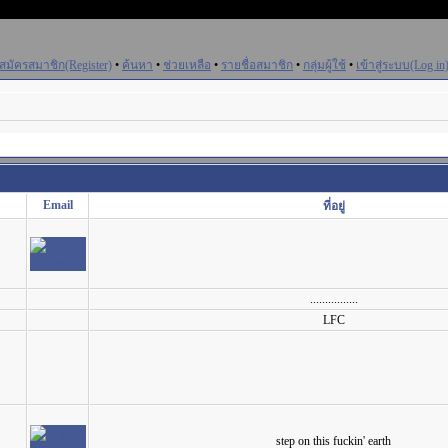
สมัครสมาชิก(Register)
•
ค้นหา
•
ช่วยเหลือ
•
รายชื่อสมาชิก
•
กลุ่มผู้ใช้
•
เข้าสู่ระบบ(Log in
Email
ที่อยู่
................
LFC
step on this fuckin' earth