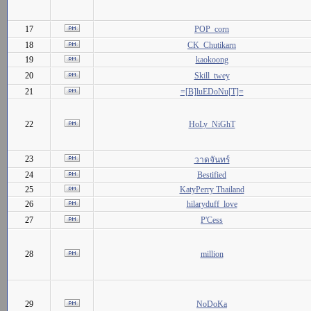
17
POP_corn
18
CK_Chutikarn
19
kaokoong
20
Skill_twey
21
=[B]luEDoNu[T]=
22
HoLy_NiGhT
23
วาดจันทร์
24
Bestified
25
KatyPerry Thailand
26
hilaryduff_love
27
P'Cess
28
million
29
NoDoKa