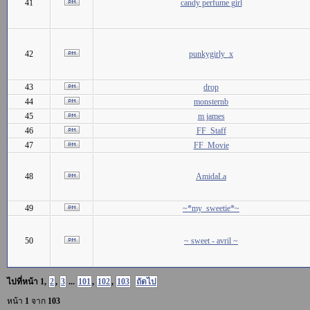
41
candy perfume girl
42
punkygirly_x
43
drop
44
monsternb
45
m james
46
FF_Staff
47
FF_Movie
48
AmidaLa
49
~*my_sweetie*~
50
~ sweet - avril ~
ไปที่หน้า
1
,
2
,
3
...
101
,
102
,
103
ถัดไป
หน้า
1
จาก
103