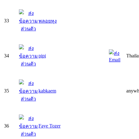
33
พลอยหุง
34
pipi
Thail
35
kabkaem
anywhe
36
Faye Tozer