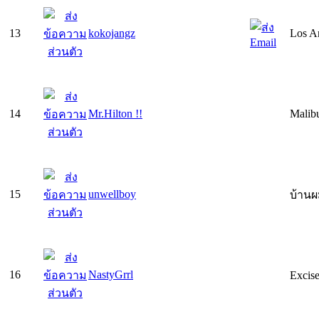
13
kokojangz
Los A
14
Mr.Hilton !!
Malibu
15
unwellboy
บ้านผ
16
NastyGrrl
Excis