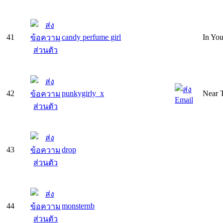
41
candy perfume girl
In Yo
42
punkygirly_x
Near T
43
drop
44
monsternb