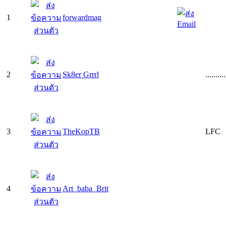
1
forwardmag
2
Sk8er Grrrl
..........
3
TheKopTB
LFC
4
Art_baba_Brit