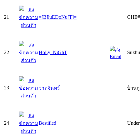
21
=[B]luEDoNu[T]=
CHE#
22
HoLy_NiGhT
Sukhum
23
วาดจันทร์
บ้านก
24
Bestified
Undern