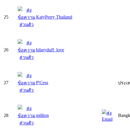
25
KatyPerry Thailand
26
hilaryduff_love
27
P'Cess
ประเ
28
million
Bang