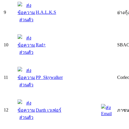
9
H.A.L.K.S
ย่างกุ
10
Rad+
SBAC
11
PP_Skywalker
Corle
12
Darth เวเฟอร์
ภาช