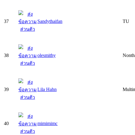
37
Sandythaifan
TU
38
olesmithy
Nonth
39
Lila Hahn
Multim
40
mimimimc