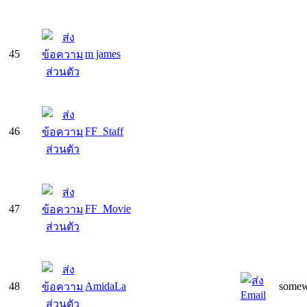
45
m james
46
FF_Staff
47
FF_Movie
48
AmidaLa
somew