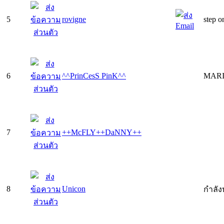
5
rovigne
step on
6
^^PrinCesS PinK^^
MARI
7
++McFLY++DaNNY++
8
Unicon
กำลั