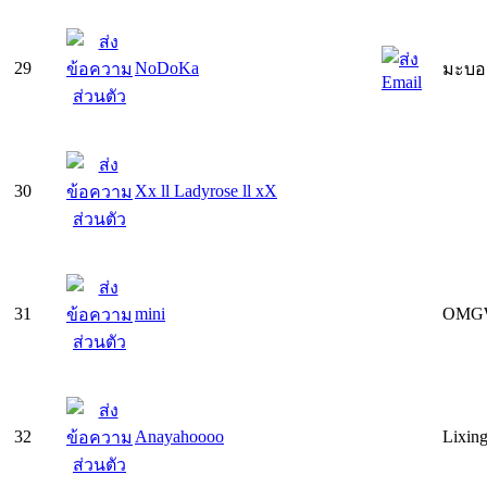
29
NoDoKa
มะบอก 
30
Xx ll Ladyrose ll xX
31
mini
OMGW
32
Anayahoooo
Lixin