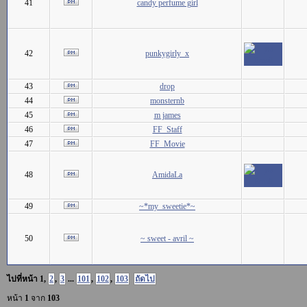
41
candy perfume girl
42
punkygirly_x
43
drop
44
monsternb
45
m james
46
FF_Staff
47
FF_Movie
48
AmidaLa
49
~*my_sweetie*~
50
~ sweet - avril ~
ไปที่หน้า
1
,
2
,
3
...
101
,
102
,
103
ถัดไป
หน้า
1
จาก
103