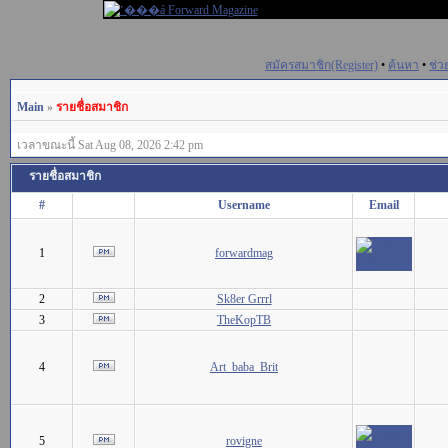
สมัครสมาชิก(Register)
•
ค้นหา
•
ช่ว
Main
»
รายชื่อสมาชิก
เวลาขณะนี้ Sat Aug 08, 2026 2:42 pm
รายชื่อสมาชิก
#
Username
Email
1
forwardmag
2
Sk8er Grrrl
3
TheKopTB
4
Art_baba_Brit
5
rovigne