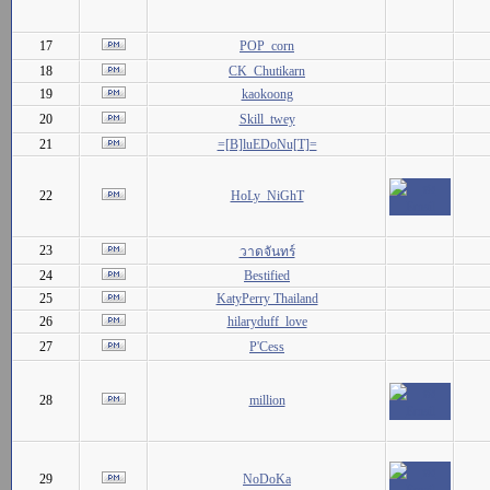
17
POP_corn
18
CK_Chutikarn
19
kaokoong
20
Skill_twey
21
=[B]luEDoNu[T]=
22
HoLy_NiGhT
23
วาดจันทร์
24
Bestified
25
KatyPerry Thailand
26
hilaryduff_love
27
P'Cess
28
million
29
NoDoKa