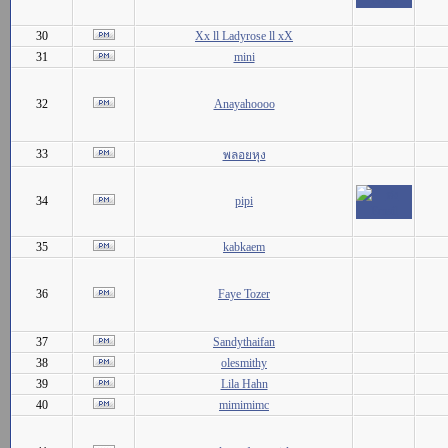
30
Xx ll Ladyrose ll xX
31
mini
32
Anayahoooo
33
พลอยหุง
34
pipi
35
kabkaem
36
Faye Tozer
37
Sandythaifan
38
olesmithy
39
Lila Hahn
40
mimimimc