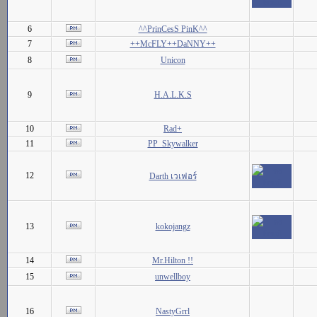
6
^^PrinCesS PinK^^
7
++McFLY++DaNNY++
8
Unicon
9
H.A.L.K.S
10
Rad+
11
PP_Skywalker
12
Darth เวเฟอร์
13
kokojangz
14
Mr.Hilton !!
15
unwellboy
16
NastyGrrl