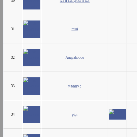
30
Xx ll Ladyrose ll xX
31
mini
32
Anayahoooo
33
พลอยหุง
34
pipi