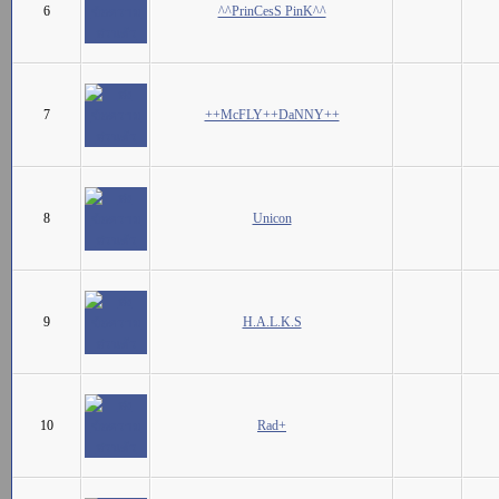
6
^^PrinCesS PinK^^
7
++McFLY++DaNNY++
8
Unicon
9
H.A.L.K.S
10
Rad+