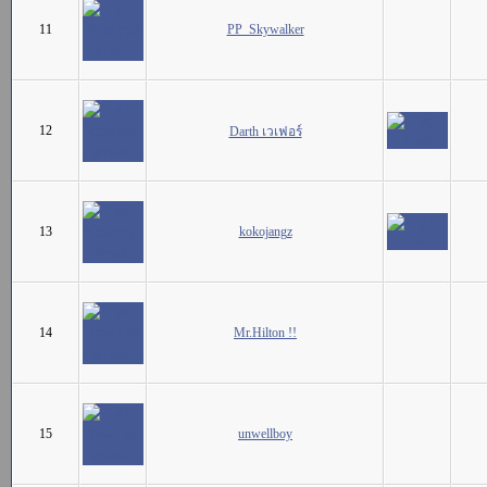
11
PP_Skywalker
12
Darth เวเฟอร์
13
kokojangz
14
Mr.Hilton !!
15
unwellboy