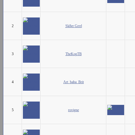
2
Sk8er Grrrl
3
TheKopTB
4
Art_baba_Brit
5
rovigne