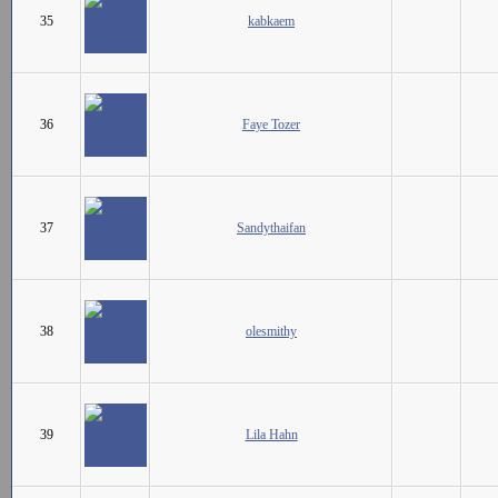
35
kabkaem
36
Faye Tozer
37
Sandythaifan
38
olesmithy
39
Lila Hahn