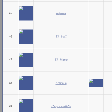
45
m james
46
FF_Staff
47
FF_Movie
48
AmidaLa
49
~*my_sweetie*~