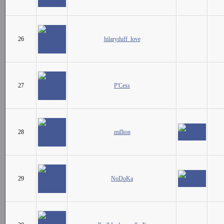
26
hilaryduff_love
27
P'Cess
28
million
29
NoDoKa