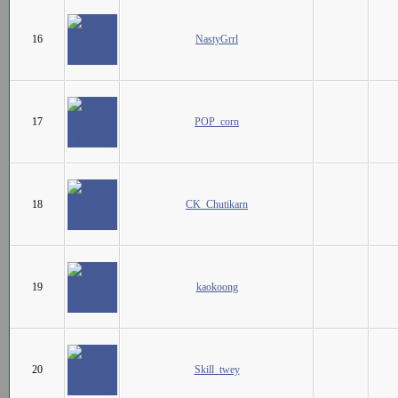
16
NastyGrrl
17
POP_corn
18
CK_Chutikarn
19
kaokoong
20
Skill_twey