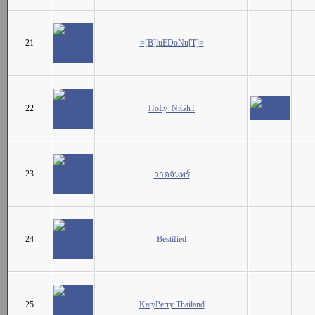
21
=[B]luEDoNu[T]=
22
HoLy_NiGhT
23
วาดจันทร์
24
Bestified
25
KatyPerry Thailand