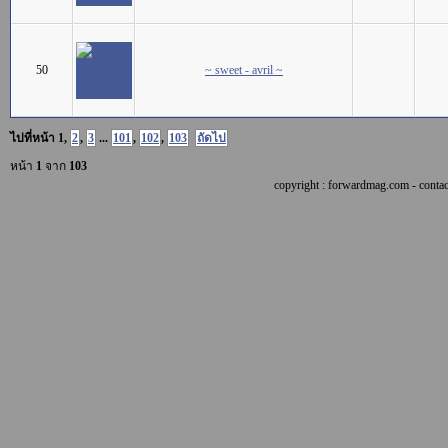
50
~ sweet - avril ~
ไปที่หน้า
1
,
2
,
3
...
101
,
102
,
103
ถัดไป
หน้า
1
จาก
103
copyright : forwardmag.com - con