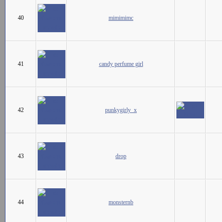
40
mimimimc
41
candy perfume girl
42
punkygirly_x
43
drop
44
monsternb