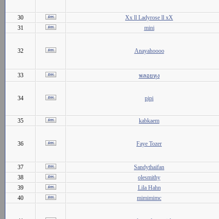
30
Xx ll Ladyrose ll xX
31
mini
32
Anayahoooo
33
พลอยหุง
34
pipi
35
kabkaem
36
Faye Tozer
37
Sandythaifan
38
olesmithy
39
Lila Hahn
40
mimimimc