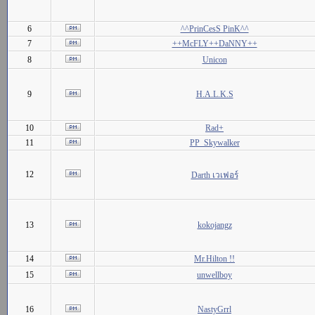
6
^^PrinCesS PinK^^
7
++McFLY++DaNNY++
8
Unicon
9
H.A.L.K.S
10
Rad+
11
PP_Skywalker
12
Darth เวเฟอร์
13
kokojangz
14
Mr.Hilton !!
15
unwellboy
16
NastyGrrl