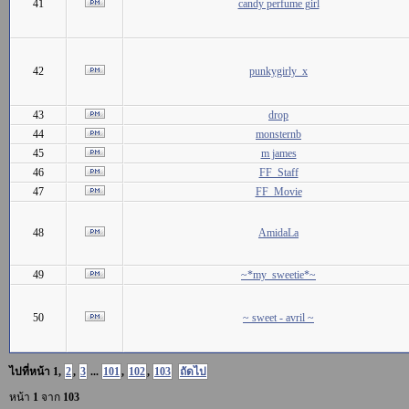
41
candy perfume girl
42
punkygirly_x
43
drop
44
monsternb
45
m james
46
FF_Staff
47
FF_Movie
48
AmidaLa
49
~*my_sweetie*~
50
~ sweet - avril ~
ไปที่หน้า
1
,
2
,
3
...
101
,
102
,
103
ถัดไป
หน้า
1
จาก
103