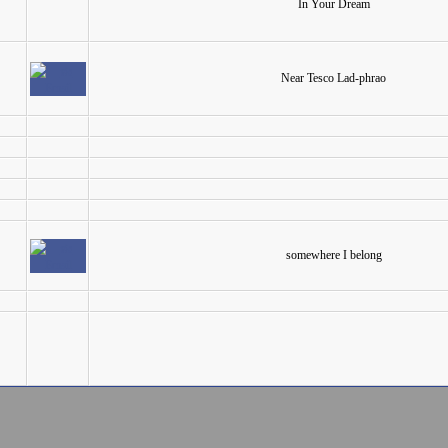
In Your Dream
Near Tesco Lad-phrao
somewhere I belong