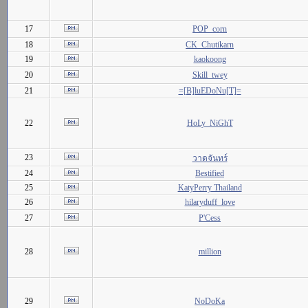
17
POP_corn
18
CK_Chutikarn
19
kaokoong
20
Skill_twey
21
=[B]luEDoNu[T]=
22
HoLy_NiGhT
23
วาดจันทร์
24
Bestified
25
KatyPerry Thailand
26
hilaryduff_love
27
P'Cess
28
million
29
NoDoKa