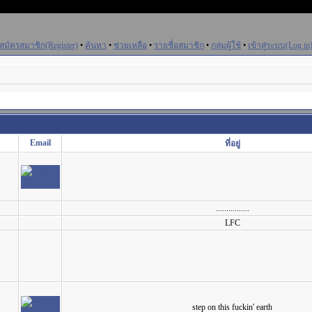
สมัครสมาชิก(Register)
•
ค้นหา
•
ช่วยเหลือ
•
รายชื่อสมาชิก
•
กลุ่มผู้ใช้
•
เข้าสู่ระบบ(Log in
Email
ที่อยู่
................
LFC
step on this fuckin' earth