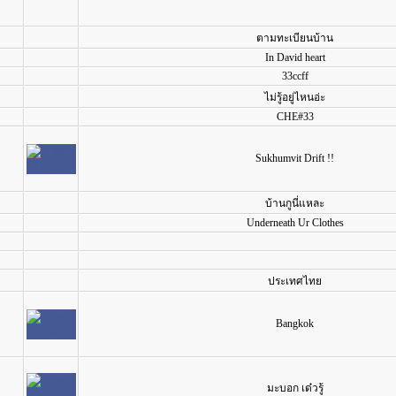
ตามทะเบียนบ้าน
In David heart
33ccff
ไม่รู้อยู่ไหนอ่ะ
CHE#33
Sukhumvit Drift !!
บ้านกูนี่แหละ
Underneath Ur Clothes
ประเทศไทย
Bangkok
มะบอก เด๋วรู้