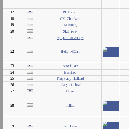
17
POP_corn
18
CK_Chutikarn
19
kaokoong
20
Skill_twey
21
=[B]luEDoNu[T]=
22
HoLy_NiGhT
23
วาดจันทร์
24
Bestified
25
KatyPerry Thailand
26
hilaryduff_love
27
P'Cess
28
million
29
NoDoKa