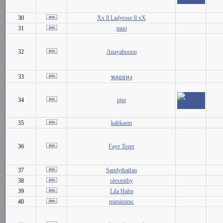
30
Xx ll Ladyrose ll xX
31
mini
32
Anayahoooo
33
พลอยหุง
34
pipi
35
kabkaem
36
Faye Tozer
37
Sandythaifan
38
olesmithy
39
Lila Hahn
40
mimimimc