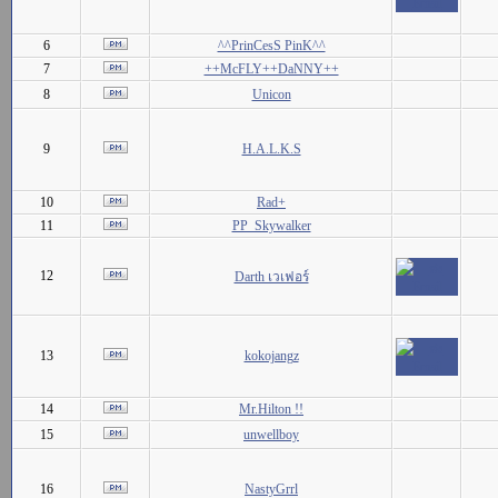
6
^^PrinCesS PinK^^
7
++McFLY++DaNNY++
8
Unicon
9
H.A.L.K.S
10
Rad+
11
PP_Skywalker
12
Darth เวเฟอร์
13
kokojangz
14
Mr.Hilton !!
15
unwellboy
16
NastyGrrl