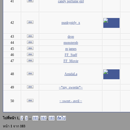
41
candy perfume girl
42
punkygirly_x
43
drop
44
monsternb
45
m james
46
FF_Staff
47
FF_Movie
48
AmidaLa
49
~*my_sweetie*~
50
~ sweet - avril ~
ไปที่หน้า
1
,
2
,
3
...
101
,
102
,
103
ถัดไป
หน้า
1
จาก
103