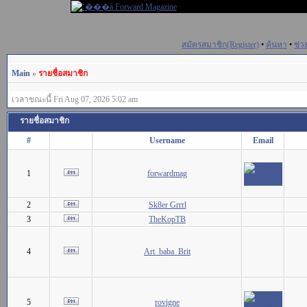
สมัครสมาชิก(Register)
•
ค้นหา
•
ช่ว
Main
»
รายชื่อสมาชิก
เวลาขณะนี้ Fri Aug 07, 2026 5:02 am
รายชื่อสมาชิก
#
Username
Email
1
forwardmag
2
Sk8er Grrrl
3
TheKopTB
4
Art_baba_Brit
5
rovigne