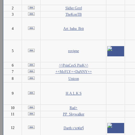
2
Sk8er Grrrl
3
TheKopTB
4
Art_baba_Brit
5
rovigne
6
^^PrinCesS PinK^^
7
++McFLY++DaNNY++
8
Unicon
9
H.A.L.K.S
10
Rad+
11
PP_Skywalker
12
Darth เวเฟอร์