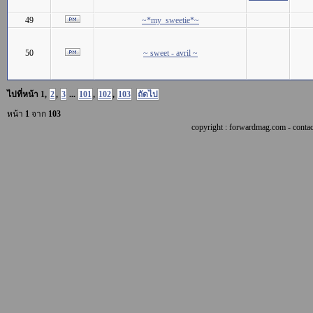
49
~*my_sweetie*~
50
~ sweet - avril ~
ไปที่หน้า
1
,
2
,
3
...
101
,
102
,
103
ถัดไป
หน้า
1
จาก
103
copyright : forwardmag.com - con