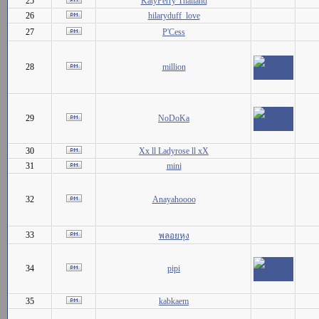
25
KatyPerry Thailand
26
hilaryduff_love
27
P'Cess
28
million
29
NoDoKa
30
Xx ll Ladyrose ll xX
31
mini
32
Anayahoooo
33
พลอยหุง
34
pipi
35
kabkaem