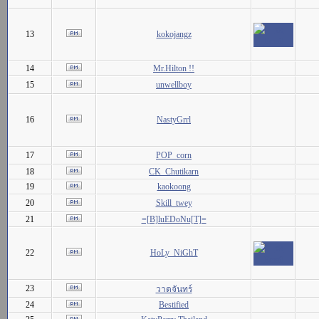
13
kokojangz
14
Mr.Hilton !!
15
unwellboy
16
NastyGrrl
17
POP_corn
18
CK_Chutikarn
19
kaokoong
20
Skill_twey
21
=[B]luEDoNu[T]=
22
HoLy_NiGhT
23
วาดจันทร์
24
Bestified