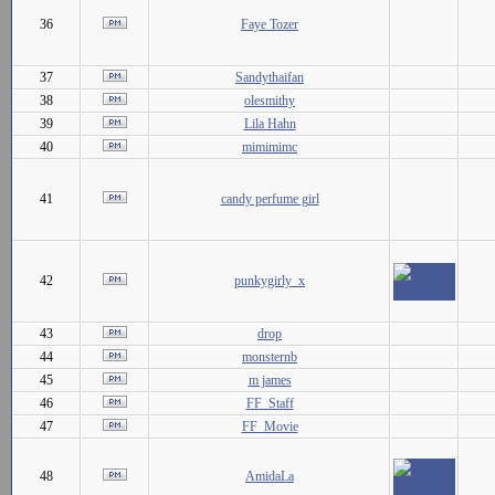
36
Faye Tozer
37
Sandythaifan
38
olesmithy
39
Lila Hahn
40
mimimimc
41
candy perfume girl
42
punkygirly_x
43
drop
44
monsternb
45
m james
46
FF_Staff
47
FF_Movie
48
AmidaLa