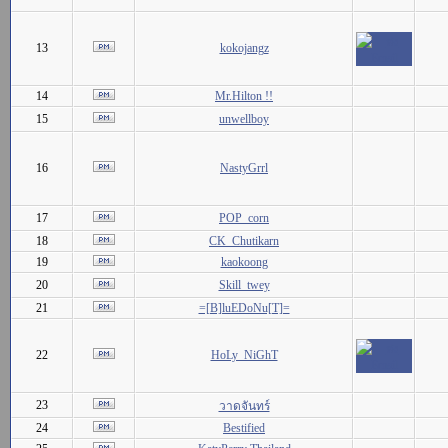
13
kokojangz
14
Mr.Hilton !!
15
unwellboy
16
NastyGrrl
17
POP_corn
18
CK_Chutikarn
19
kaokoong
20
Skill_twey
21
=[B]luEDoNu[T]=
22
HoLy_NiGhT
23
วาดจันทร์
24
Bestified