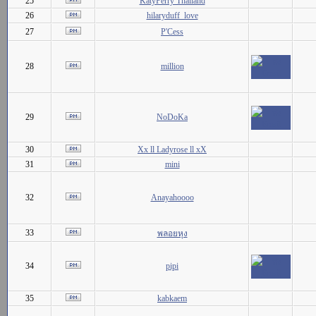
25
KatyPerry Thailand
26
hilaryduff_love
27
P'Cess
28
million
29
NoDoKa
30
Xx ll Ladyrose ll xX
31
mini
32
Anayahoooo
33
พลอยหุง
34
pipi
35
kabkaem