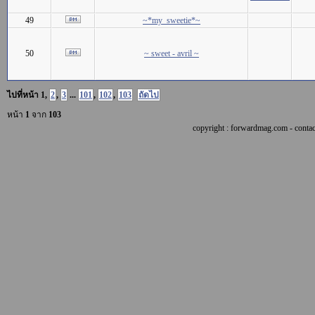
49
~*my_sweetie*~
50
~ sweet - avril ~
ไปที่หน้า
1
,
2
,
3
...
101
,
102
,
103
ถัดไป
หน้า
1
จาก
103
copyright : forwardmag.com - con