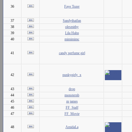
36
Faye Tozer
37
Sandythaifan
38
olesmithy
39
Lila Hahn
40
mimimimc
41
candy perfume girl
42
punkygirly_x
43
drop
44
monsternb
45
m james
46
FF_Staff
47
FF_Movie
48
AmidaLa