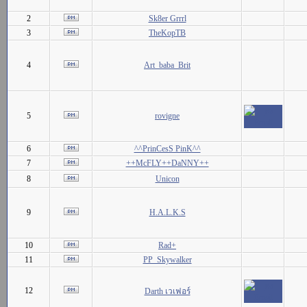
2
Sk8er Grrrl
3
TheKopTB
4
Art_baba_Brit
5
rovigne
6
^^PrinCesS PinK^^
7
++McFLY++DaNNY++
8
Unicon
9
H.A.L.K.S
10
Rad+
11
PP_Skywalker
12
Darth เวเฟอร์