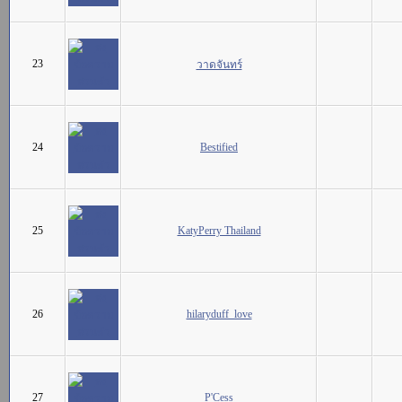
23
วาดจันทร์
24
Bestified
25
KatyPerry Thailand
26
hilaryduff_love
27
P'Cess