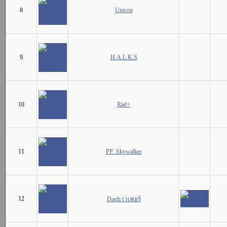
8
Unicon
9
H.A.L.K.S
10
Rad+
11
PP_Skywalker
12
Darth เวเฟอร์