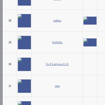
28
million
29
NoDoKa
30
Xx ll Ladyrose ll xX
31
mini