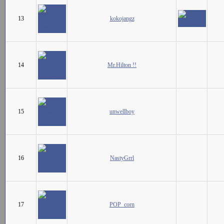
13
kokojangz
14
Mr.Hilton !!
15
unwellboy
16
NastyGrrl
17
POP_corn