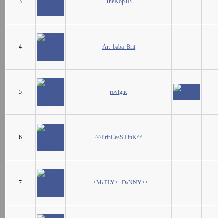
3
TheKopTB
4
Art_baba_Brit
5
rovigne
6
^^PrinCesS PinK^^
7
++McFLY++DaNNY++