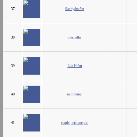
37
Sandythaifan
38
olesmithy
39
Lila Hahn
40
mimimimc
41
candy perfume girl