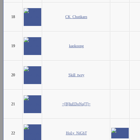
18
CK_Chutikarn
19
kaokoong
20
Skill_twey
21
=[B]luEDoNu[T]=
22
HoLy_NiGhT