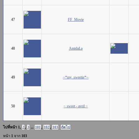
47
FF_Movie
48
AmidaLa
49
~*my_sweetie*~
50
~ sweet - avril ~
ไปที่หน้า
1
,
2
,
3
...
101
,
102
,
103
ถัดไป
หน้า
1
จาก
103