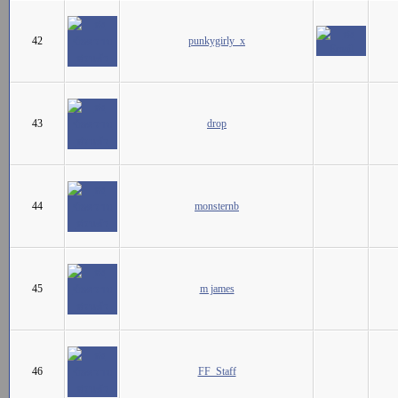
42
punkygirly_x
43
drop
44
monsternb
45
m james
46
FF_Staff