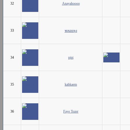
32
Anayahoooo
33
พลอยหุง
34
pipi
35
kabkaem
36
Faye Tozer