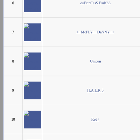
6
^^PrinCesS PinK^^
7
++McFLY++DaNNY++
8
Unicon
9
H.A.L.K.S
10
Rad+