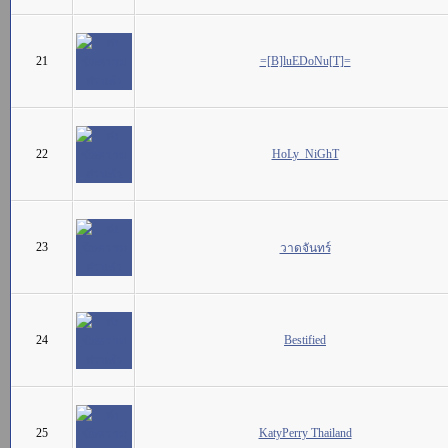
21
=[B]luEDoNu[T]=
22
HoLy_NiGhT
23
วาดจันทร์
24
Bestified
25
KatyPerry Thailand