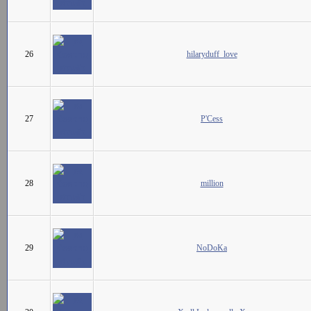
26
hilaryduff_love
27
P'Cess
28
million
29
NoDoKa