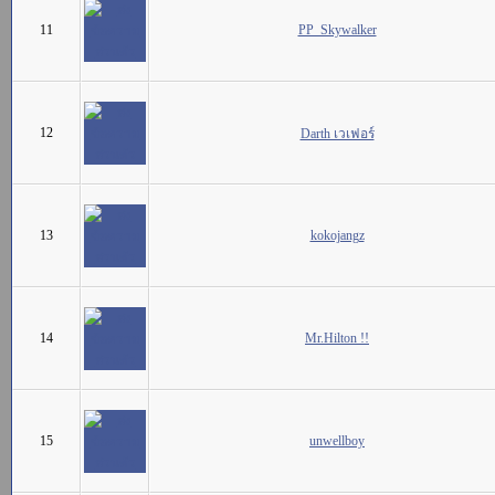
11
PP_Skywalker
12
Darth เวเฟอร์
13
kokojangz
14
Mr.Hilton !!
15
unwellboy