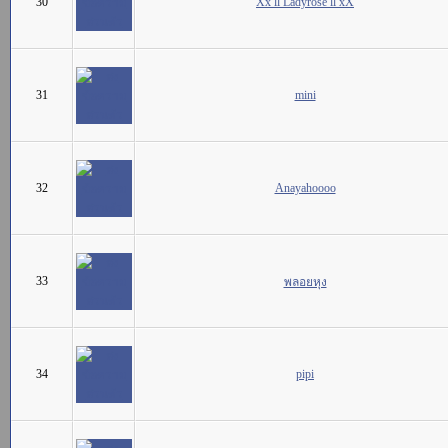
30
Xx ll Ladyrose ll xX
31
mini
32
Anayahoooo
33
พลอยหุง
34
pipi