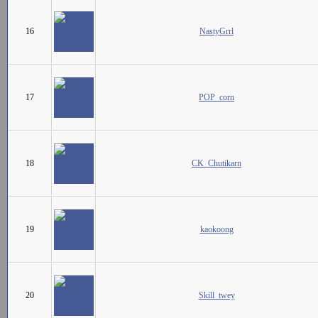
16
NastyGrrl
17
POP_corn
18
CK_Chutikarn
19
kaokoong
20
Skill_twey