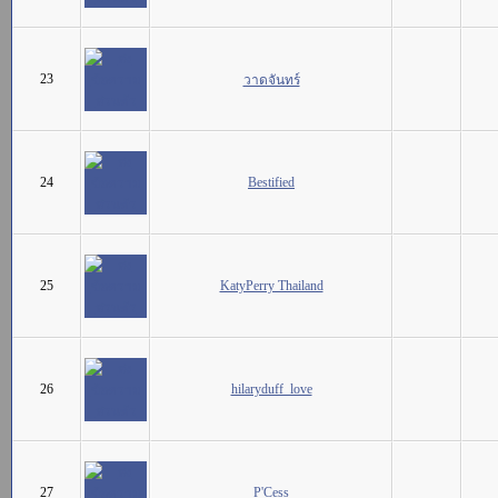
23
วาดจันทร์
24
Bestified
25
KatyPerry Thailand
26
hilaryduff_love
27
P'Cess