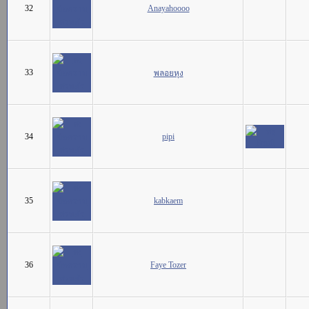
32
Anayahoooo
33
พลอยหุง
34
pipi
35
kabkaem
36
Faye Tozer