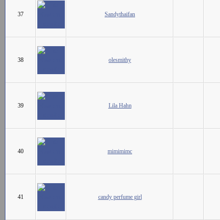
37
Sandythaifan
38
olesmithy
39
Lila Hahn
40
mimimimc
41
candy perfume girl