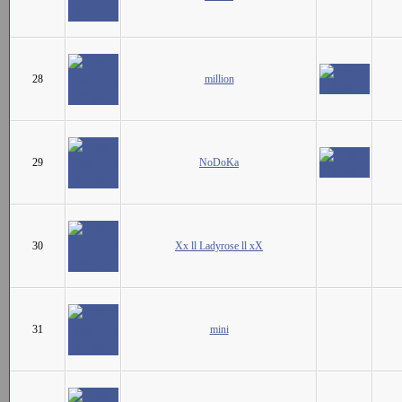
28
million
29
NoDoKa
30
Xx ll Ladyrose ll xX
31
mini