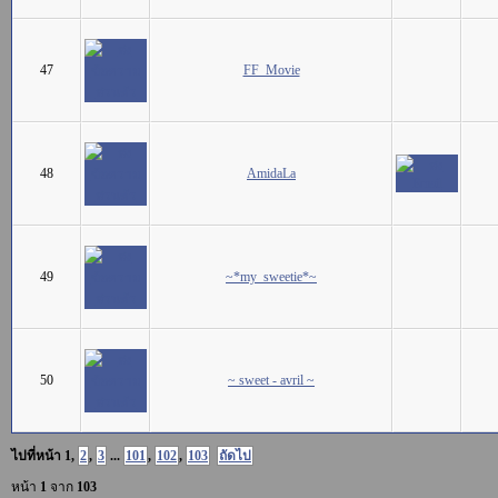
47
FF_Movie
48
AmidaLa
49
~*my_sweetie*~
50
~ sweet - avril ~
ไปที่หน้า
1
,
2
,
3
...
101
,
102
,
103
ถัดไป
หน้า
1
จาก
103