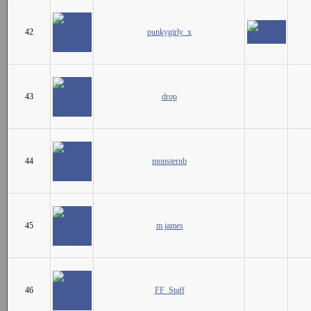
42
punkygirly_x
43
drop
44
monsternb
45
m james
46
FF_Staff