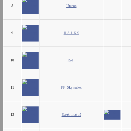
8
Unicon
9
H.A.L.K.S
10
Rad+
11
PP_Skywalker
12
Darth เวเฟอร์