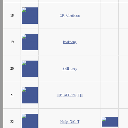
18
CK_Chutikarn
19
kaokoong
20
Skill_twey
21
=[B]luEDoNu[T]=
22
HoLy_NiGhT