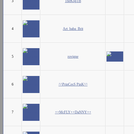
3
TheKopTB
4
Art_baba_Brit
5
rovigne
6
^^PrinCesS PinK^^
7
++McFLY++DaNNY++