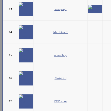
13
kokojangz
14
Mr.Hilton !!
15
unwellboy
16
NastyGrrl
17
POP_corn