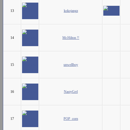
13
kokojangz
14
Mr.Hilton !!
15
unwellboy
16
NastyGrrl
17
POP_corn