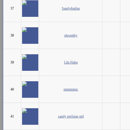
37
Sandythaifan
38
olesmithy
39
Lila Hahn
40
mimimimc
41
candy perfume girl