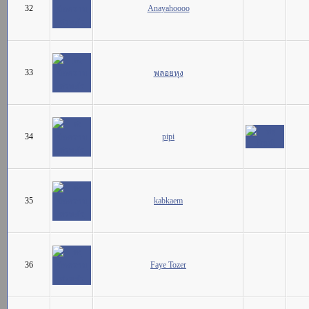
32
Anayahoooo
33
พลอยหุง
34
pipi
35
kabkaem
36
Faye Tozer