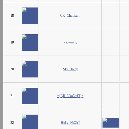
18
CK_Chutikarn
19
kaokoong
20
Skill_twey
21
=[B]luEDoNu[T]=
22
HoLy_NiGhT