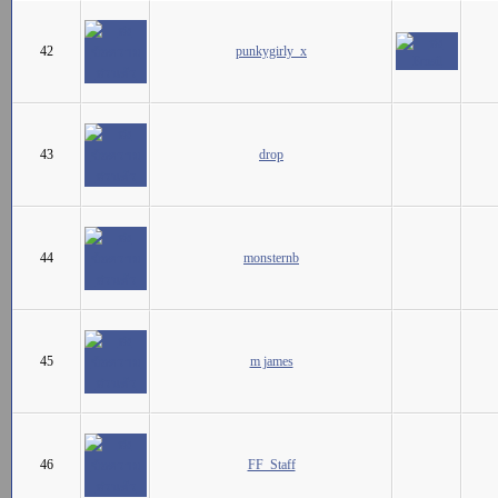
42
punkygirly_x
43
drop
44
monsternb
45
m james
46
FF_Staff