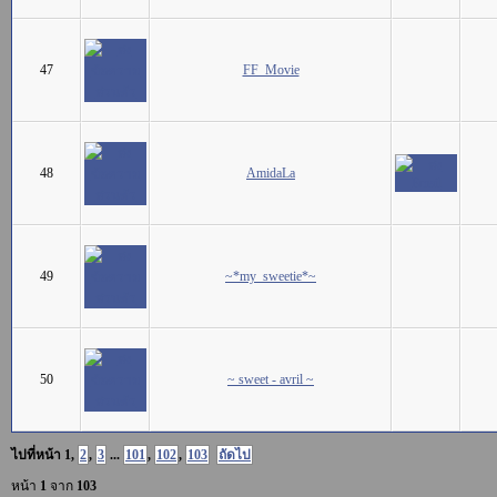
47
FF_Movie
48
AmidaLa
49
~*my_sweetie*~
50
~ sweet - avril ~
ไปที่หน้า
1
,
2
,
3
...
101
,
102
,
103
ถัดไป
หน้า
1
จาก
103