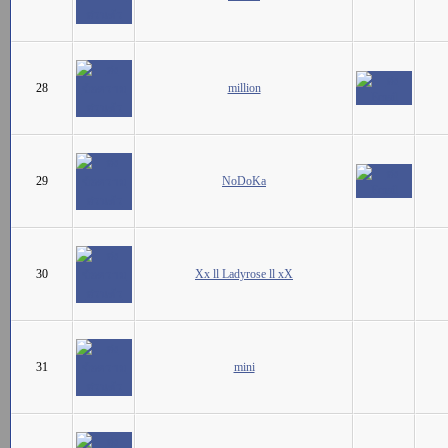
28
million
29
NoDoKa
30
Xx ll Ladyrose ll xX
31
mini