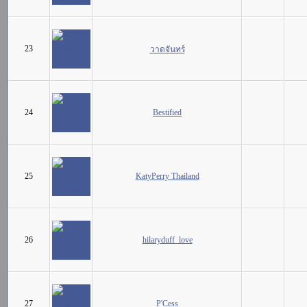
23
วาดจันทร์
24
Bestified
25
KatyPerry Thailand
26
hilaryduff_love
27
P'Cess