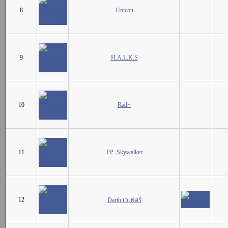
8
Unicon
9
H.A.L.K.S
10
Rad+
11
PP_Skywalker
12
Darth เวเฟอร์