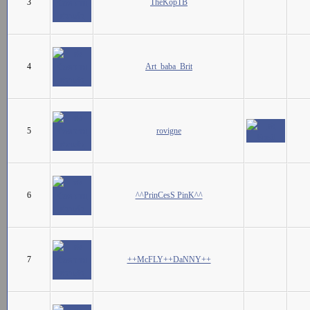
3
TheKopTB
4
Art_baba_Brit
5
rovigne
6
^^PrinCesS PinK^^
7
++McFLY++DaNNY++