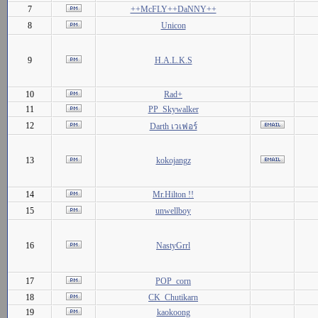
7
++McFLY++DaNNY++
8
Unicon
9
H.A.L.K.S
10
Rad+
11
PP_Skywalker
12
Darth เวเฟอร์
13
kokojangz
14
Mr.Hilton !!
15
unwellboy
16
NastyGrrl
17
POP_corn
18
CK_Chutikarn
19
kaokoong