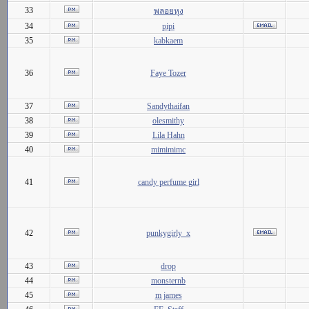
33
พลอยหุง
34
pipi
35
kabkaem
36
Faye Tozer
37
Sandythaifan
38
olesmithy
39
Lila Hahn
40
mimimimc
41
candy perfume girl
42
punkygirly_x
43
drop
44
monsternb
45
m james