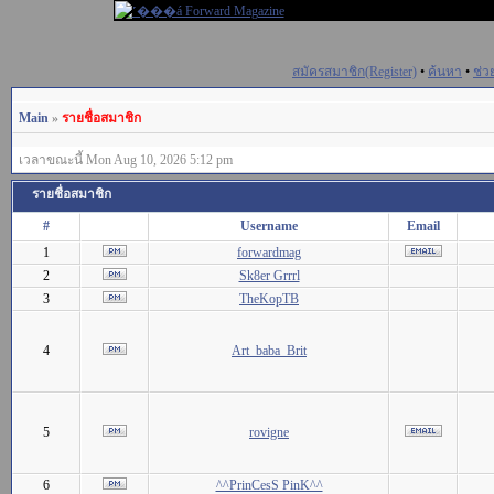
สมัครสมาชิก(Register)
•
ค้นหา
•
ช่ว
Main
»
รายชื่อสมาชิก
เวลาขณะนี้ Mon Aug 10, 2026 5:12 pm
รายชื่อสมาชิก
#
Username
Email
1
forwardmag
2
Sk8er Grrrl
3
TheKopTB
4
Art_baba_Brit
5
rovigne
6
^^PrinCesS PinK^^