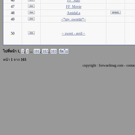
46
FF_Staff
47
FF_Movie
48
AmidaLa
49
~*my_sweetie*~
50
~ sweet - avril ~
ไปที่หน้า
1
,
2
,
3
...
101
,
102
,
103
ถัดไป
หน้า
1
จาก
103
copyright : forwardmag.com - con