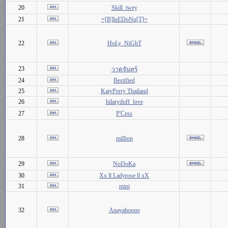
20
Skill_twey
21
=[B]luEDoNu[T]=
22
HoLy_NiGhT
23
วาดจันทร์
24
Bestified
25
KatyPerry Thailand
26
hilaryduff_love
27
P'Cess
28
million
29
NoDoKa
30
Xx ll Ladyrose ll xX
31
mini
32
Anayahoooo