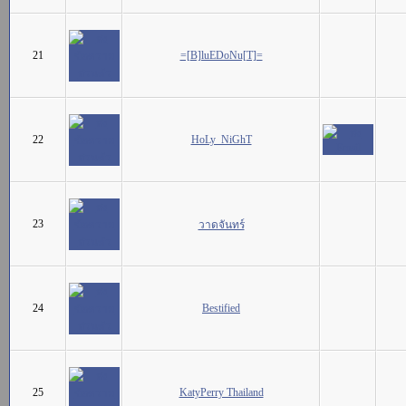
21
=[B]luEDoNu[T]=
22
HoLy_NiGhT
23
วาดจันทร์
24
Bestified
25
KatyPerry Thailand