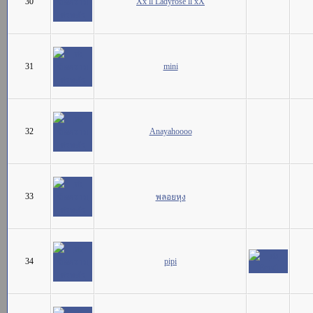
30
Xx ll Ladyrose ll xX
31
mini
32
Anayahoooo
33
พลอยหุง
34
pipi