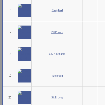
16
NastyGrrl
17
POP_corn
18
CK_Chutikarn
19
kaokoong
20
Skill_twey