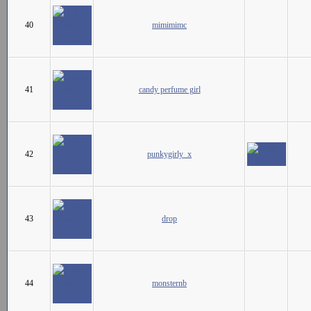
40
mimimimc
41
candy perfume girl
42
punkygirly_x
43
drop
44
monsternb