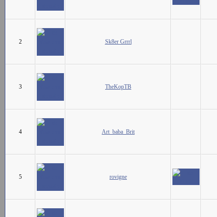
2
Sk8er Grrrl
3
TheKopTB
4
Art_baba_Brit
5
rovigne