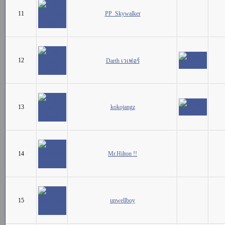
11
PP_Skywalker
12
Darth เวเฟอร์
13
kokojangz
14
Mr.Hilton !!
15
unwellboy