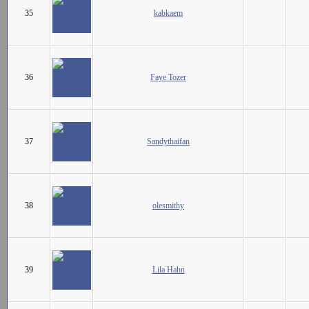
35
kabkaem
36
Faye Tozer
37
Sandythaifan
38
olesmithy
39
Lila Hahn