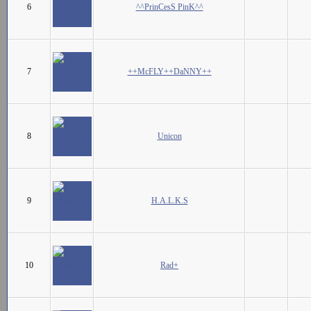
6
^^PrinCesS PinK^^
7
++McFLY++DaNNY++
8
Unicon
9
H.A.L.K.S
10
Rad+