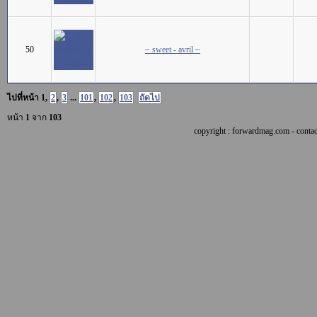
50
~ sweet - avril ~
ไปที่หน้า
1
,
2
,
3
...
101
,
102
,
103
ถัดไป
หน้า
1
จาก
103
copyright : forwardmag.com - con