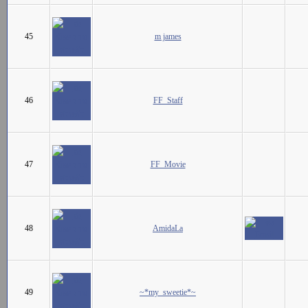
45
m james
46
FF_Staff
47
FF_Movie
48
AmidaLa
49
~*my_sweetie*~