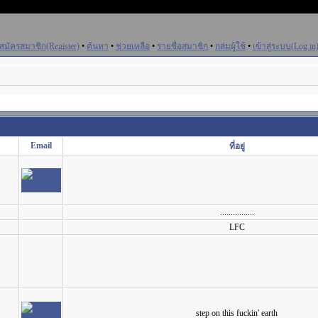
สมัครสมาชิก(Register)
•
ค้นหา
•
ช่วยเหลือ
•
รายชื่อสมาชิก
•
กลุ่มผู้ใช้
•
เข้าสู่ระบบ(Log in
Email
ที่อยู่
................
LFC
step on this fuckin' earth