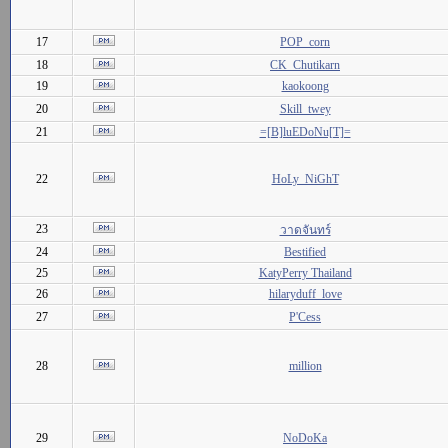
17
POP_corn
18
CK_Chutikarn
19
kaokoong
20
Skill_twey
21
=[B]luEDoNu[T]=
22
HoLy_NiGhT
23
วาดจันทร์
24
Bestified
25
KatyPerry Thailand
26
hilaryduff_love
27
P'Cess
28
million
29
NoDoKa