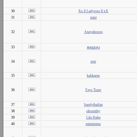
30
Xx ll Ladyrose ll xX
31
mini
32
Anayahoooo
33
พลอยหุง
34
pipi
35
kabkaem
36
Faye Tozer
37
Sandythaifan
38
olesmithy
39
Lila Hahn
40
mimimimc