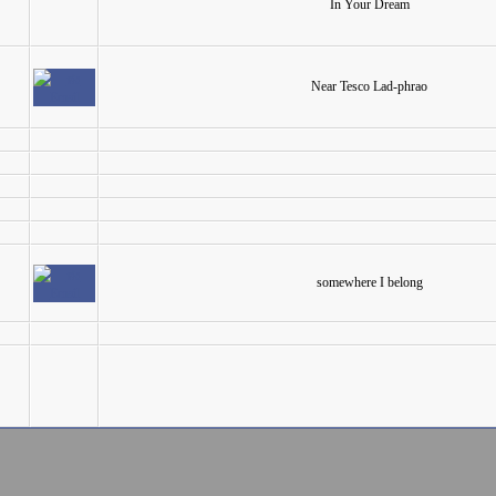
In Your Dream
Near Tesco Lad-phrao
somewhere I belong