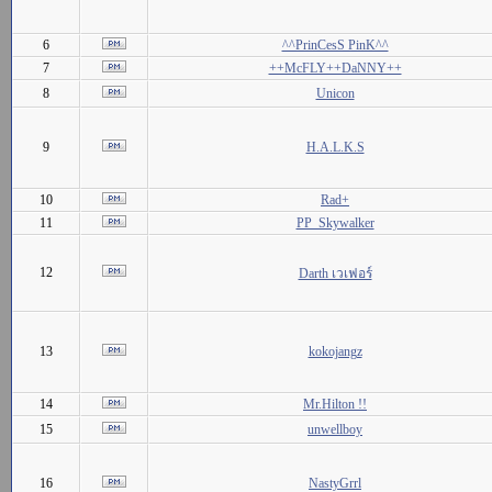
6
^^PrinCesS PinK^^
7
++McFLY++DaNNY++
8
Unicon
9
H.A.L.K.S
10
Rad+
11
PP_Skywalker
12
Darth เวเฟอร์
13
kokojangz
14
Mr.Hilton !!
15
unwellboy
16
NastyGrrl