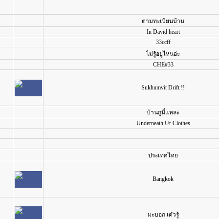
ตามทะเบียนบ้าน
In David heart
33ccff
ไม่รู้อยู่ไหนอ่ะ
CHE#33
Sukhumvit Drift !!
บ้านกูนี่แหละ
Underneath Ur Clothes
ประเทศไทย
Bangkok
มะบอก เด๋วรู้