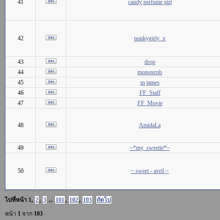
41
candy perfume girl
42
punkygirly_x
43
drop
44
monsternb
45
m james
46
FF_Staff
47
FF_Movie
48
AmidaLa
49
~*my_sweetie*~
50
~ sweet - avril ~
ไปที่หน้า
1
,
2
,
3
...
101
,
102
,
103
ถัดไป
หน้า
1
จาก
103