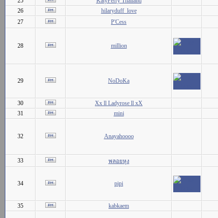
25
KatyPerry Thailand
26
hilaryduff_love
27
P'Cess
28
million
29
NoDoKa
30
Xx ll Ladyrose ll xX
31
mini
32
Anayahoooo
33
พลอยหุง
34
pipi
35
kabkaem