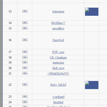
13
kokojangz
14
Mr.Hilton !!
15
unwellboy
16
NastyGrrl
17
POP_corn
18
CK_Chutikarn
19
kaokoong
20
Skill_twey
21
=[B]luEDoNu[T]=
22
HoLy_NiGhT
23
วาดจันทร์
24
Bestified