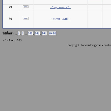
49
~*my_sweetie*~
50
~ sweet - avril ~
ไปที่หน้า
1
,
2
,
3
...
101
,
102
,
103
ถัดไป
หน้า
1
จาก
103
copyright : forwardmag.com - con