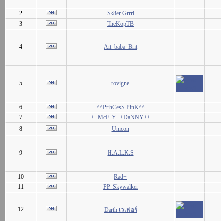
2
Sk8er Grrrl
3
TheKopTB
4
Art_baba_Brit
5
rovigne
6
^^PrinCesS PinK^^
7
++McFLY++DaNNY++
8
Unicon
9
H.A.L.K.S
10
Rad+
11
PP_Skywalker
12
Darth เวเฟอร์