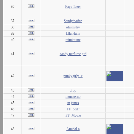
36
Faye Tozer
37
Sandythaifan
38
olesmithy
39
Lila Hahn
40
mimimimc
41
candy perfume girl
42
punkygirly_x
43
drop
44
monsternb
45
m james
46
FF_Staff
47
FF_Movie
48
AmidaLa