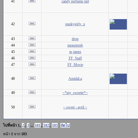
41
candy perfume girl
42
punkygirly_x
43
drop
44
monsternb
45
m james
46
FF_Staff
47
FF_Movie
48
AmidaLa
49
~*my_sweetie*~
50
~ sweet - avril ~
ไปที่หน้า
1
,
2
,
3
...
101
,
102
,
103
ถัดไป
หน้า
1
จาก
103