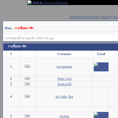
สมัครสมาชิก(Register)
•
ค้นหา
•
ช่ว
Main
»
รายชื่อสมาชิก
เวลาขณะนี้ Sat Aug 08, 2026 3:01 pm
รายชื่อสมาชิก
#
Username
Email
1
forwardmag
2
Sk8er Grrrl
3
TheKopTB
4
Art_baba_Brit
5
rovigne