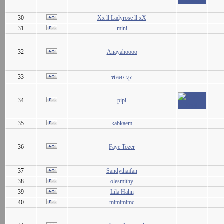
30
Xx ll Ladyrose ll xX
31
mini
32
Anayahoooo
33
พลอยหุง
34
pipi
35
kabkaem
36
Faye Tozer
37
Sandythaifan
38
olesmithy
39
Lila Hahn
40
mimimimc