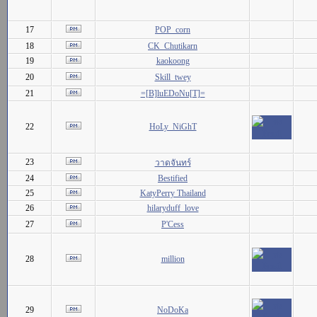
17
POP_corn
18
CK_Chutikarn
19
kaokoong
20
Skill_twey
21
=[B]luEDoNu[T]=
22
HoLy_NiGhT
23
วาดจันทร์
24
Bestified
25
KatyPerry Thailand
26
hilaryduff_love
27
P'Cess
28
million
29
NoDoKa