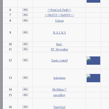
6
^^PrinCesS PinK^^
7
++McFLY++DaNNY++
8
Unicon
9
H.A.L.K.S
10
Rad+
11
PP_Skywalker
12
Darth เวเฟอร์
13
kokojangz
14
Mr.Hilton !!
15
unwellboy
16
NastyGrrl