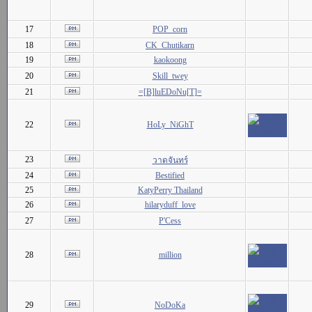
17
POP_corn
18
CK_Chutikarn
19
kaokoong
20
Skill_twey
21
=[B]luEDoNu[T]=
22
HoLy_NiGhT
23
วาดจันทร์
24
Bestified
25
KatyPerry Thailand
26
hilaryduff_love
27
P'Cess
28
million
29
NoDoKa