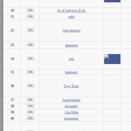
30
Xx ll Ladyrose ll xX
31
mini
32
Anayahoooo
33
พลอยหุง
34
pipi
35
kabkaem
36
Faye Tozer
37
Sandythaifan
38
olesmithy
39
Lila Hahn
40
mimimimc