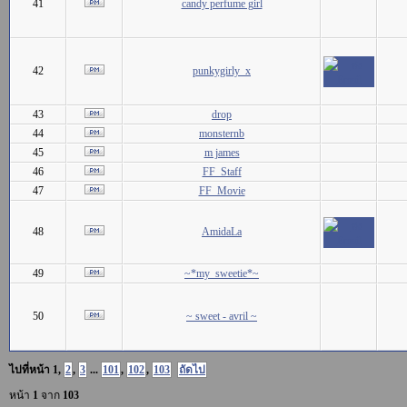
41
candy perfume girl
42
punkygirly_x
43
drop
44
monsternb
45
m james
46
FF_Staff
47
FF_Movie
48
AmidaLa
49
~*my_sweetie*~
50
~ sweet - avril ~
ไปที่หน้า
1
,
2
,
3
...
101
,
102
,
103
ถัดไป
หน้า
1
จาก
103