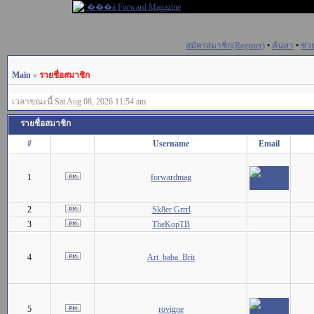
สมัครสมาชิก(Register)
•
ค้นหา
•
ช่ว
Main
»
รายชื่อสมาชิก
เวลาขณะนี้ Sat Aug 08, 2026 11:54 am
รายชื่อสมาชิก
#
Username
Email
1
forwardmag
2
Sk8er Grrrl
3
TheKopTB
4
Art_baba_Brit
5
rovigne