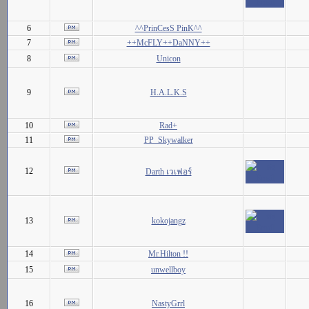
6
^^PrinCesS PinK^^
7
++McFLY++DaNNY++
8
Unicon
9
H.A.L.K.S
10
Rad+
11
PP_Skywalker
12
Darth เวเฟอร์
13
kokojangz
14
Mr.Hilton !!
15
unwellboy
16
NastyGrrl