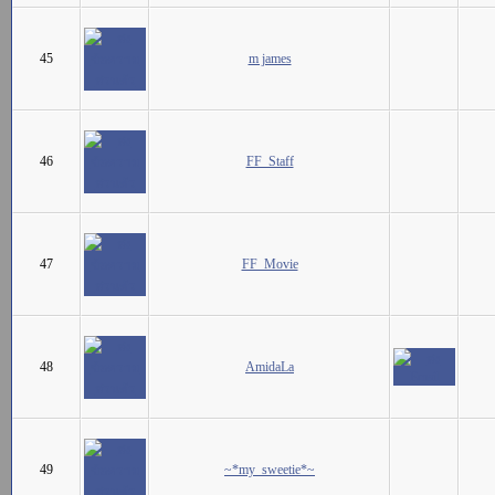
45
m james
46
FF_Staff
47
FF_Movie
48
AmidaLa
49
~*my_sweetie*~