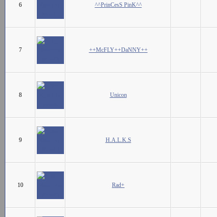
6
^^PrinCesS PinK^^
7
++McFLY++DaNNY++
8
Unicon
9
H.A.L.K.S
10
Rad+