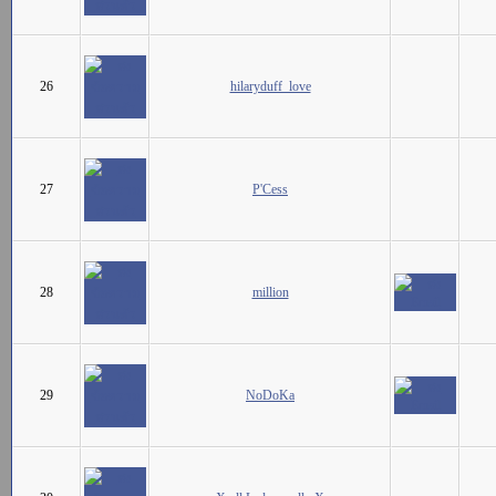
26
hilaryduff_love
27
P'Cess
28
million
29
NoDoKa