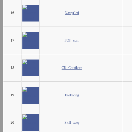
16
NastyGrrl
17
POP_corn
18
CK_Chutikarn
19
kaokoong
20
Skill_twey