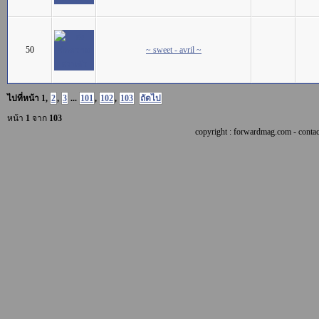
50
~ sweet - avril ~
ไปที่หน้า
1
,
2
,
3
...
101
,
102
,
103
ถัดไป
หน้า
1
จาก
103
copyright : forwardmag.com - con