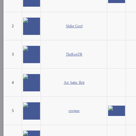
2
Sk8er Grrrl
3
TheKopTB
4
Art_baba_Brit
5
rovigne