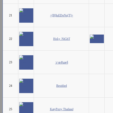
21
=[B]luEDoNu[T]=
22
HoLy_NiGhT
23
วาดจันทร์
24
Bestified
25
KatyPerry Thailand