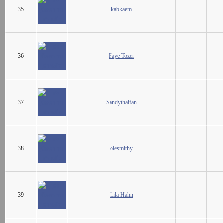
35
kabkaem
36
Faye Tozer
37
Sandythaifan
38
olesmithy
39
Lila Hahn