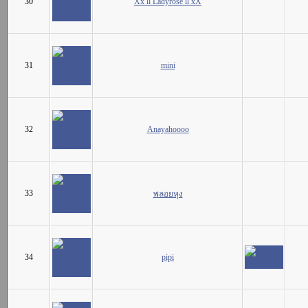
30
Xx ll Ladyrose ll xX
31
mini
32
Anayahoooo
33
พลอยหุง
34
pipi