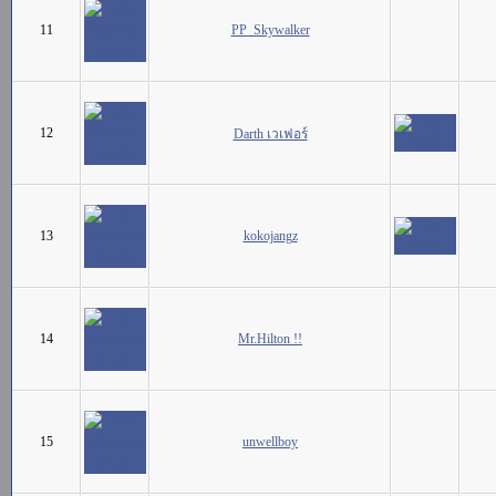
11
PP_Skywalker
12
Darth เวเฟอร์
13
kokojangz
14
Mr.Hilton !!
15
unwellboy