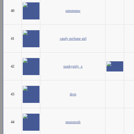
40
mimimimc
41
candy perfume girl
42
punkygirly_x
43
drop
44
monsternb