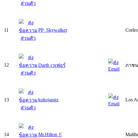
11
PP_Skywalker
Corle
12
Darth เวเฟอร์
ภาช
13
kokojangz
Los A
14
Mr.Hilton !!
Malibu