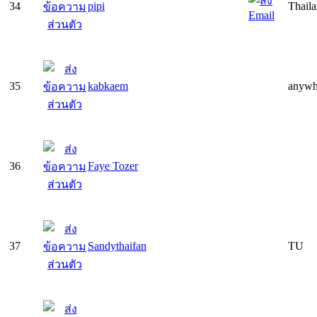
34
pipi
Thail
35
kabkaem
anywhe
36
Faye Tozer
37
Sandythaifan
TU