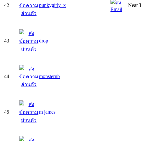
42
punkygirly_x
Near T
43
drop
44
monsternb
45
m james