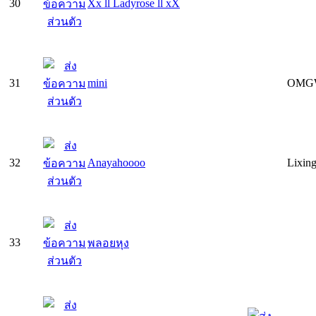
30
Xx ll Ladyrose ll xX
31
mini
OMGW
32
Anayahoooo
Lixin
33
พลอยหุง