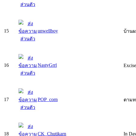
15
unwellboy
บ้านผ
16
NastyGrrl
Excis
17
POP_corn
ตามทะ
18
CK_Chutikarn
In Dav