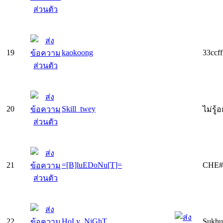
19
kaokoong
33ccf
20
Skill_twey
ไม่รู้
21
=[B]luEDoNu[T]=
CHE#
22
HoLy_NiGhT
Sukhum