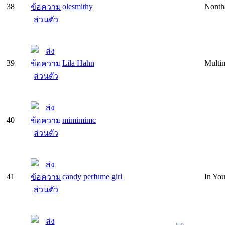
38
olesmithy
Nonth
39
Lila Hahn
Multim
40
mimimimc
41
candy perfume girl
In Yo