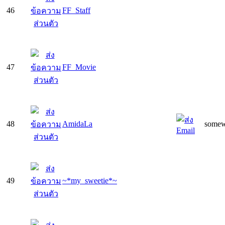
46
FF_Staff
47
FF_Movie
48
AmidaLa
somew
49
~*my_sweetie*~