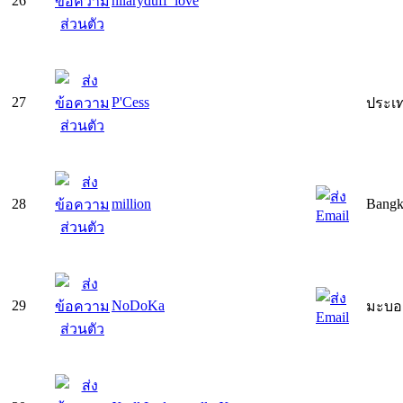
26
hilaryduff_love
27
P'Cess
ประเ
28
million
Bang
29
NoDoKa
มะบอก 