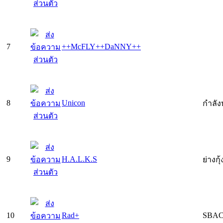
7
++McFLY++DaNNY++
8
Unicon
กำลั
9
H.A.L.K.S
ย่างกุ
10
Rad+
SBAC