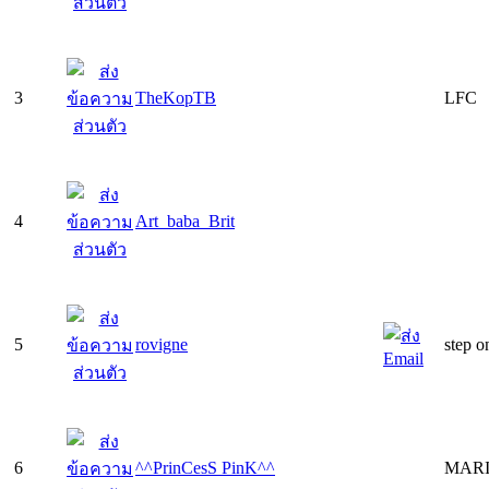
3
TheKopTB
LFC
4
Art_baba_Brit
5
rovigne
step on
6
^^PrinCesS PinK^^
MARI