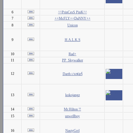
6
^^PrinCesS PinK^^
7
++McFLY++DaNNY++
8
Unicon
9
H.A.L.K.S
10
Rad+
11
PP_Skywalker
12
Darth เวเฟอร์
13
kokojangz
14
Mr.Hilton !!
15
unwellboy
16
NastyGrrl