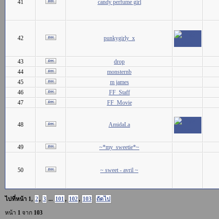
41
candy perfume girl
42
punkygirly_x
43
drop
44
monsternb
45
m james
46
FF_Staff
47
FF_Movie
48
AmidaLa
49
~*my_sweetie*~
50
~ sweet - avril ~
ไปที่หน้า
1
,
2
,
3
...
101
,
102
,
103
ถัดไป
หน้า
1
จาก
103