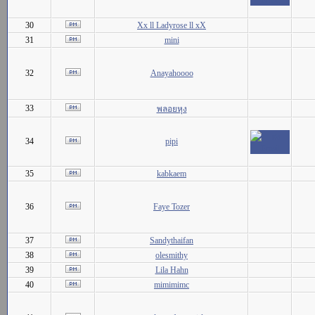
30
Xx ll Ladyrose ll xX
31
mini
32
Anayahoooo
33
พลอยหุง
34
pipi
35
kabkaem
36
Faye Tozer
37
Sandythaifan
38
olesmithy
39
Lila Hahn
40
mimimimc