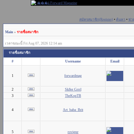
สมัครสมาชิก(Register)
•
ค้นหา
•
ช่ว
Main
»
รายชื่อสมาชิก
เวลาขณะนี้ Fri Aug 07, 2026 12:14 am
รายชื่อสมาชิก
#
Username
Email
1
forwardmag
2
Sk8er Grrrl
3
TheKopTB
4
Art_baba_Brit
5
rovigne