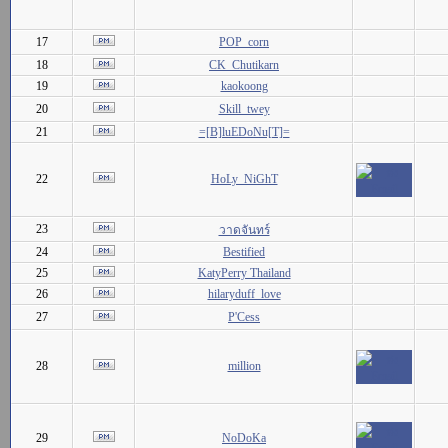
17
POP_corn
18
CK_Chutikarn
19
kaokoong
20
Skill_twey
21
=[B]luEDoNu[T]=
22
HoLy_NiGhT
23
วาดจันทร์
24
Bestified
25
KatyPerry Thailand
26
hilaryduff_love
27
P'Cess
28
million
29
NoDoKa