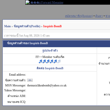
สมัครสมาชิก(Register)
•
ค้นหา
•
ช่ว
Main
»
ข้อมูลส่วนตัว(Profile)
»
Inspirit-BomB
เวลาขณะนี้ Sat Aug 08, 2026 1:45 am
ข้อมูลส่วนตัวของ Inspirit-BomB
รูปประจำตัว
FF>>Member ระดับเริ่ด
เ
จำนวนก
ติดต่อ Inspirit-BomB
Email address:
ข้อความส่วนตัว:
MSN Messenger:
themusiclikeabomb@yahoo.co.uk
Yahoo Messenger:
ควา
ตำแหน่ง AIM:
หมายเลข ICQ: