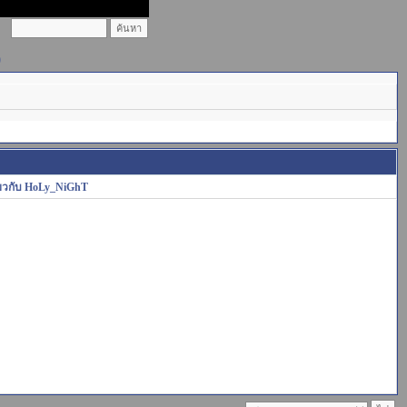
)
ี่ยวกับ HoLy_NiGhT