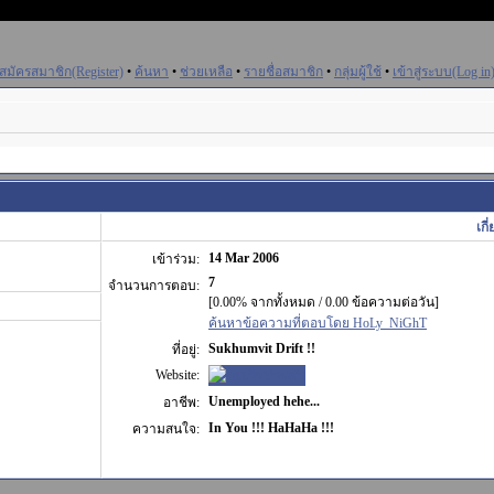
สมัครสมาชิก(Register)
•
ค้นหา
•
ช่วยเหลือ
•
รายชื่อสมาชิก
•
กลุ่มผู้ใช้
•
เข้าสู่ระบบ(Log in
เก
14 Mar 2006
เข้าร่วม:
7
จำนวนการตอบ:
[0.00% จากทั้งหมด / 0.00 ข้อความต่อวัน]
ค้นหาข้อความที่ตอบโดย HoLy_NiGhT
Sukhumvit Drift !!
ที่อยู่:
Website:
Unemployed hehe...
อาชีพ:
In You !!! HaHaHa !!!
ความสนใจ: