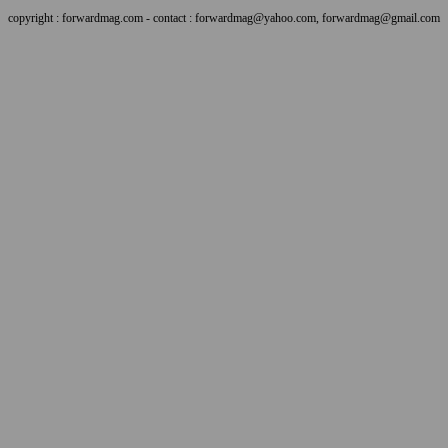
copyright : forwardmag.com - contact : forwardmag@yahoo.com, forwardmag@gmail.com