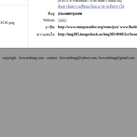
[0.65% จากทั้งหมด / 0.98 ข้อความต่อวัน]
ค้นหาข้อความที่ตอบโดย มาดามจ๊อกกาโล่
ที่อยู่:
ประเทศกรุงเทพ
Website:
sBACK.png
http://www.emuparadise.org/roms/psx/ www.flashf
อาชีพ:
http://img385.imageshack.us/img385/4940/2ce3trao
ความสนใจ:
copyright : forwardmag.com - contact : forwardmag@yahoo.com, forwardmag@gmail.com