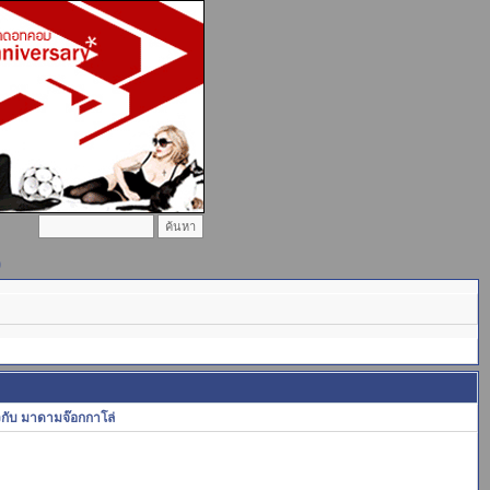
)
ยวกับ มาดามจ๊อกกาโล่