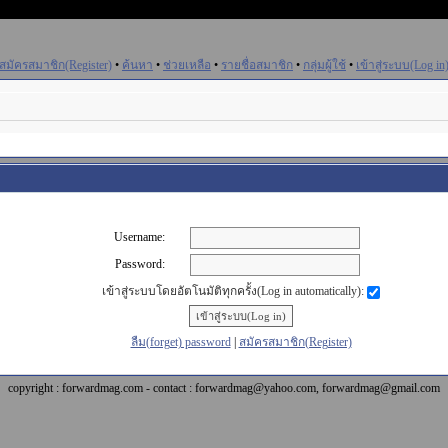
สมัครสมาชิก(Register)
•
ค้นหา
•
ช่วยเหลือ
•
รายชื่อสมาชิก
•
กลุ่มผู้ใช้
•
เข้าสู่ระบบ(Log in
Username:
Password:
เข้าสู่ระบบโดยอัตโนมัติทุกครั้ง(Log in automatically):
ลืม(forget) password
|
สมัครสมาชิก(Register)
copyright : forwardmag.com - contact : forwardmag@yahoo.com, forwardmag@gmail.com